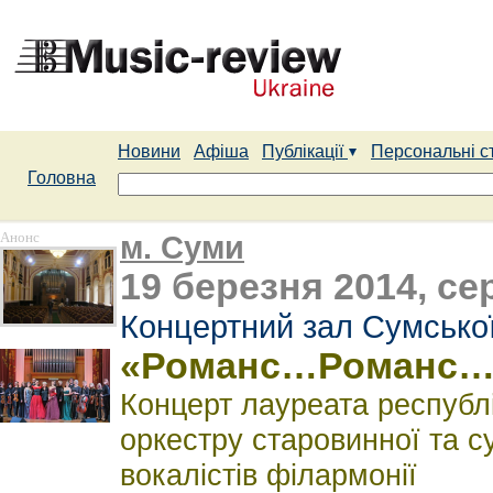
Новини
Афіша
Публікації
Персональні с
Головна
Анонс
м. Суми
19 березня 2014, се
Концертний зал Сумської
«Романс…Романс
Концерт лауреата республі
оркестру старовинної та с
вокалістів філармонії