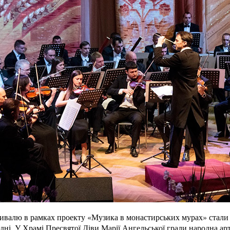
валю в рамках проекту «Музика в монастирських мурах» стали 
 дні. У Храмі Пресвятої Діви Марії Ангельської грали народна а