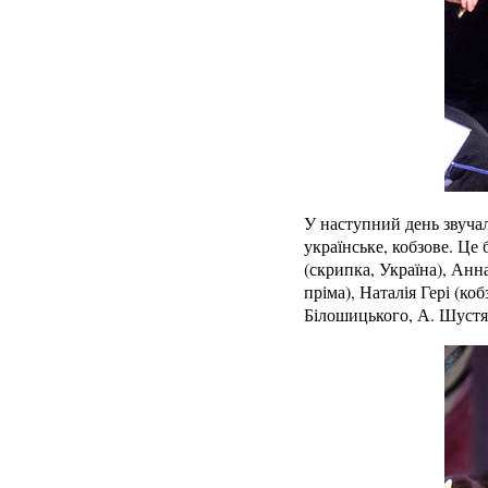
У наступний день звучал
українське, кобзове. Це 
(скрипка, Україна), Анн
пріма), Наталія Гері (ко
Білошицького, А. Шустя,