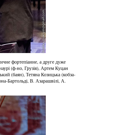
сичне фортепіанне, а друге дуже
наурі (ф-но, Грузія), Артем Куцан
ький (баян), Тетяна Козицька (кобза-
она-Бартольді, В. Азарашвілі, А.