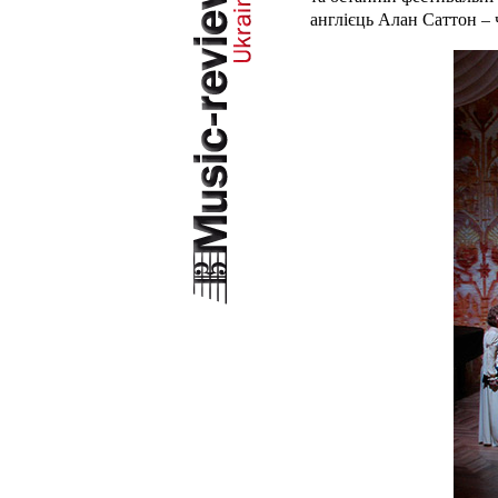
англієць Алан Саттон – ч