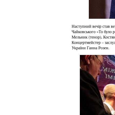
Наступний вечір став веч
Чайковського «То було 
Мельник (тенор), Костян
Концертмейстер – заслу
України Ганна Розен.