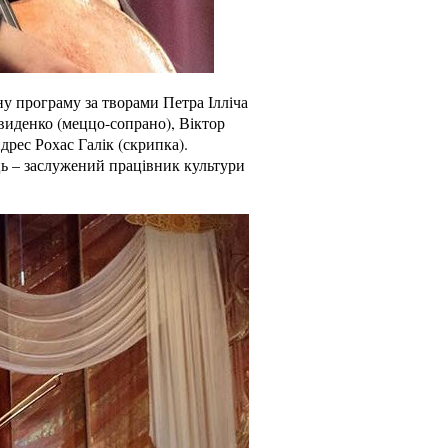
ьну програму за творами Петра Ілліча
виденко (меццо-сопрано), Віктор
дрес Рохас Галік (скрипка).
ь – заслужений працівник культури