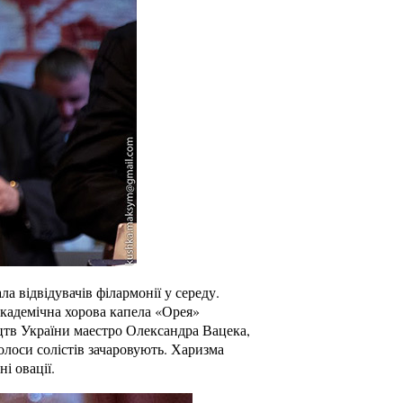
а відвідувачів філармонії у середу.
Академічна хорова капела «Орея»
цтв України маестро Олександра Вацека,
олоси солістів зачаровують. Харизма
і овації.