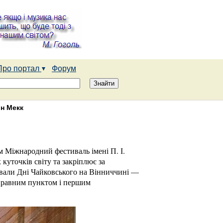
Про портал
Форум
он Мекк
 Міжнародний фестиваль імені П. І.
куточків світу та закріплює за
ували Дні Чайковського на Вінниччині —
дправним пунктом і першим