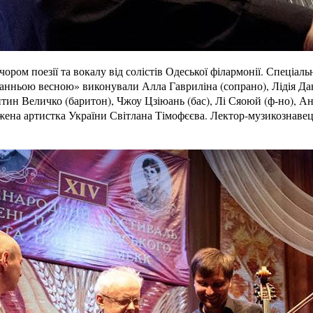
ором поезії та вокалу від солістів Одеської філармонії. Спеціал
ранньою весною» виконували Алла Гавриліна (сопрано), Лідія Да
тин Величко (баритон), Чжоу Цзіюань (бас), Лі Сяоюй (ф-но), Ан
жена артистка України Світлана Тімофєєва. Лектор-музикознавец