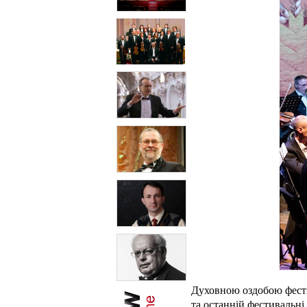
Духовною оздобою фести
та останній фестивальні