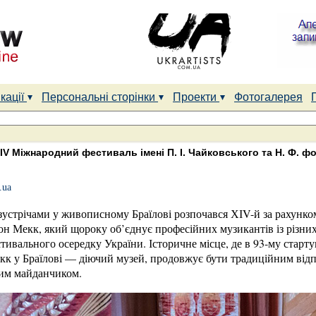
кації
Персональні сторінки
Проекти
Фотогалерея
ІV Міжнародний фестиваль імені П. І. Чайковського та Н. Ф. ф
.ua
устрічами у живописному Браїлові розпочався ХІV-й за рахунком
он Мекк, який щороку об’єднує професійних музикантів із різних 
ивального осередку України. Історичне місце, де в 93-му старт
кк у Браїлові — діючий музей, продовжує бути традиційним ві
им майданчиком.