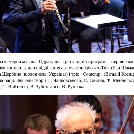
а камерна музика. Одразу два тріо у одній програмі – перше кла
був концерт у двох відділеннях за участю тріо «A-Tre» (Ека Шама
а Щербина (віолончель, Україна)) і тріо «Contemp» (Віталій Козиц
бза-бас)). Звучали твори П. Чайковського, Й. Гайдна, Ф. Мендельс
 С. Войтенка, В. Зубицького, В. Рунчака.