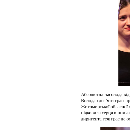
Абсолютна насолода від 
Володар дев’яти гран-п
Житомирської обласної ф
підкорила серця віннича
диригента теж грає не о