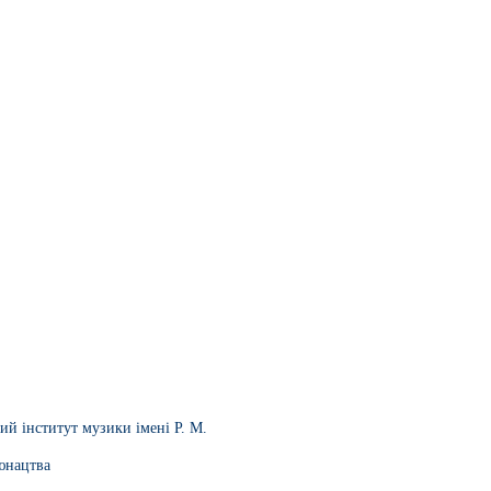
ий інститут музики імені Р. М.
 юнацтва