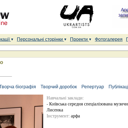
кації
Персональні сторінки
Проекти
Фотогалерея
ко
Творча біографія
Творчий доробок
Репертуар
Публікаці
Навчальні заклади:
-
Київська середня спеціалізована музичн
Лисенка
Інструмент:
арфа