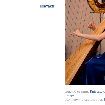
Контакти
Заклад освіти:
Київська 
Глієра
Концертна організація: