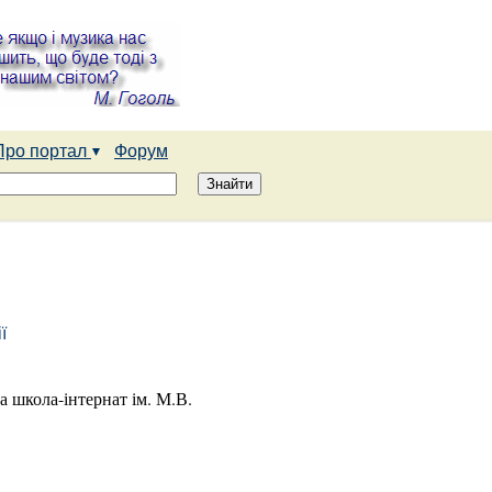
Про портал
Форум
ї
а школа-інтернат ім. М.В.