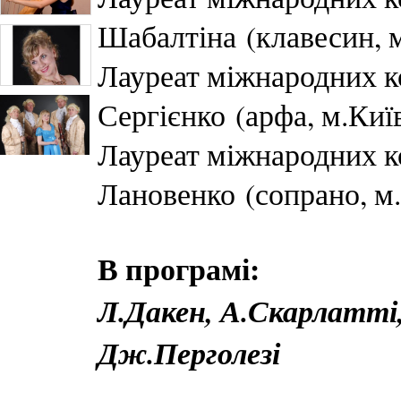
Шабалтіна (клавесин, 
Лауреат міжнародних к
Сергієнко (арфа, м.Киї
Лауреат міжнародних к
Лановенко (сопрано, м.
В програмі:
Л.Дакен, А.Скарлатті
Дж.Перголезі