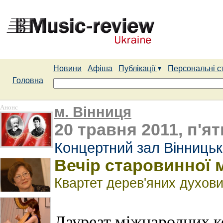
Новини
Афіша
Публікації
Персональні с
Головна
Анонс
м. Вінниця
20 травня 2011, п'ят
Концертний зал Вінницьк
Вечір старовинної 
Квартет дерев'яних духови
Лауреат міжнародних к