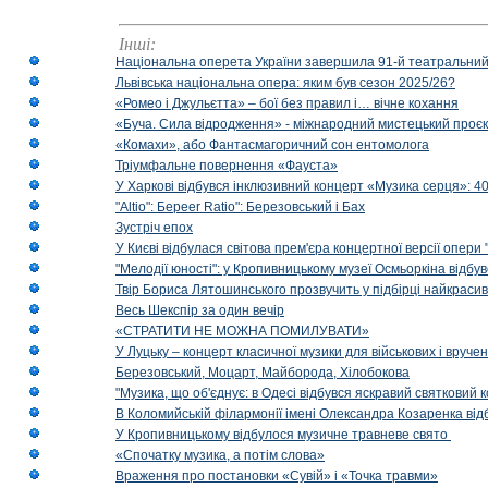
Інші:
Національна оперета України завершила 91-й театральний
Львівська національна опера: яким був сезон 2025/26?
«Ромео і Джульєтта» – бої без правил і… вічне кохання
«Буча. Сила відродження» - міжнародний мистецький проєк
«Комахи», або Фантасмагоричний сон ентомолога
Тріумфальне повернення «Фауста»
У Харкові відбувся інклюзивний концерт «Музика серця»: 400
"Altio": Береer Ratio": Березовський і Бах
Зустріч епох
У Києві відбулася світова прем'єра концертної версії опери
"Мелодії юності": у Кропивницькому музеї Осмьоркіна відб
Твір Бориса Лятошинського прозвучить у підбірці найкраси
Весь Шекспір за один вечір
«СТРАТИТИ НЕ МОЖНА ПОМИЛУВАТИ»
У Луцьку – концерт класичної музики для військових і вруче
Березовський, Моцарт, Майборода, Хілобокова
"Музика, що об'єднує: в Одесі відбувся яскравий святковий
В Коломийській філармонії імені Олександра Козаренка відб
У Кропивницькому відбулося музичне травневе свято
«Спочатку музика, а потім слова»
Враження про постановки «Сувій» і «Точка травми»