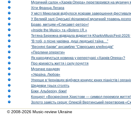
Музичний салон «Харків Опера» перетворився на музичну мап
Хіти Франца Легара
У місті Миколаєві відбулося яскраве завершення фестивал
У Великій залі Одеської філармонії музичний травень розп
Браво, митцям «Єлисавет-ретро»!
«Inside the Music» та «Bolero I.R.»
Тетяна Бережна відвідала відкриття KharkivMusicFest-2026 
“В тобі, о пісне чарівна, душі людської таїна…”
“Весняні барви” ансамблю “Сіверських клейнодів”
«Перлини оперети»
Як народжується новинка у репертуарі «Харків Опера»?
Про крихкість життя і силу почуття
Музичне рандеву
«Україна. Любов»
Уперше в Чернівцях відбувся конкурс юних піаністів і орг
Шедеври трьох століть
Біжи, Альберіху, біжи!
Концерт «Воскресіння Христове — символ перемоги життя!
Золото замість серця: Олексій Вертинський перетворив «С
© 2008-2026 Music-review Ukraine