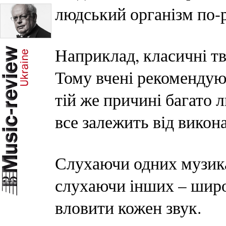
людський організм по-
Наприклад, класичні т
Тому вчені рекомендуют
тій же причині багато 
все залежить від викон
Слухаючи одних музика
слухаючи інших – широ
вловити кожен звук.