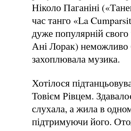
Ніколо Паганіні («Тане
час танго «La Cumparsi
дуже популярній свого
Ані Лорак) неможливо б
захоплювала музика.
Хотілося підтанцьовува
Товієм Рівцем. Здавало
слухала, а жила в одно
підтримуючи його. Ото