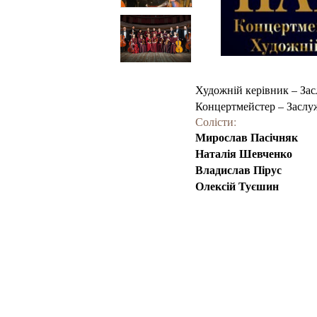
Художній керівник – За
Концертмейстер – Заслу
Солісти:
Мирослав Пасічняк
Наталія Шевченко
Владислав Пірус
Олексій Туєшин