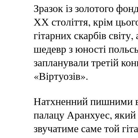
Зразок із золотого фон
ХХ століття, крім цьог
гітарних скарбів світу
шедевр з юності польсь
запланували третій кон
«Віртуозів».
Натхненний пишними в
палацу Аранхуес, який 
звучатиме саме той гіт