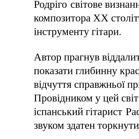
Родріго світове визнан
композитора ХХ століт
інструменту гітари.
Автор прагнув віддалит
показати глибинну крас
відчуття справжньої при
Провідником у цей світ
іспанський гітарист Р
звуком здатен торкнути