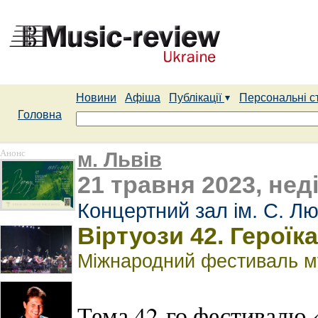
Новини
Афіша
Публікації
Персональні с
Головна
Анонс
м. Львів
21 травня 2023, неді
Концертний зал ім. С. Лю
Віртуози 42. Героїка
Міжнародний фестиваль му
Тема 42-го фестивалю 