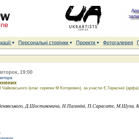
кації
Персональні сторінки
Проекти
Фотогалерея
івторок, 19:00
актора
тхнених
.Чайковського (клас скрипки М.Которович), за участю Є.Герасіної (арфа
енявського, Д.Шостаковича, Н.Паганіні, П.Сарасате, М.Шуха, К
н
орович