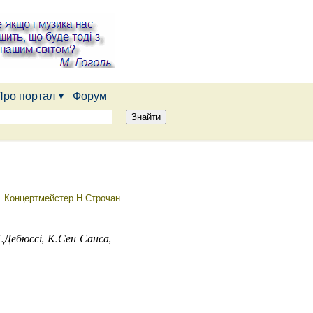
Про портал
Форум
). Концертмейстер Н.Строчан
.Дебюссі, К.Сен-Санса,