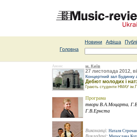
Новини
Афіша
Публі
Головна
Анонс
м. Київ
27 листопада 2012, в
Концертний зал Будинку 
Дебют молодих і на
Грають студенти НМАУ ім.П
Програма
твори В.А.Моцарта, Г.В
Г.В.Ернста
Виконавці:
Наталя Строча
Викладачі:
Мирослава Кот