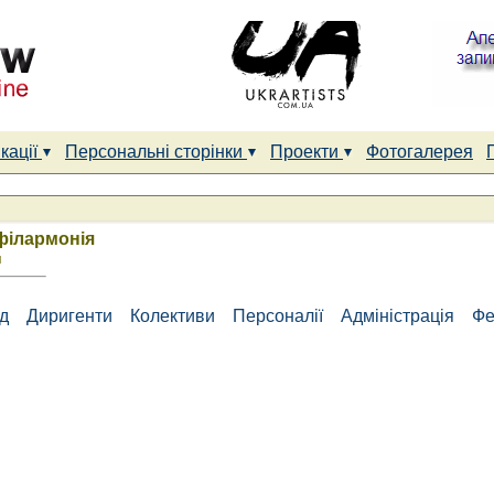
кації
Персональні сторінки
Проекти
Фотогалерея
філармонія
я
ад
Диригенти
Колективи
Персоналії
Адміністрація
Фе