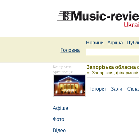
Новини
Афіша
Публі
Головна
Концертна
Запорізька обласна 
організація
м. Запоріжжя, філармоні
Історія
Зали
Скл
Афіша
Фото
Відео