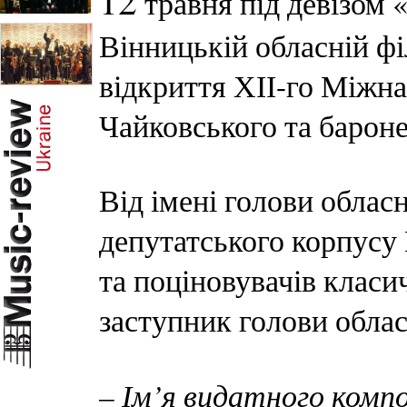
12
травня під девізом 
Вінницькій обласній фі
відкриття ХІІ-го Міжна
Чайковського та барон
Від імені голови обласн
депутатського корпусу
та поціновувачів класи
заступник голови облас
– Ім’я видатного ком