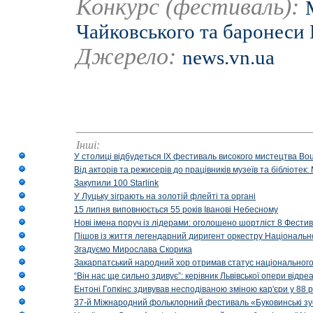
Конкурс (фестиваль):
Чайковського та баронеси
Джерело:
news.vn.ua
Інші:
У столиці відбудеться IX фестиваль високого мистецтва Bouq
Від акторів та режисерів до працівників музеїв та бібліоте
Закупили 100 Starlink
У Луцьку зіграють на золотій флейті та органі
15 липня виповнюється 55 років Іванові Небесному
Нові імена поруч із лідерами: оголошено шортліст 8 Фест
Пішов із життя легендарний диригент оркестру Національн
Згадуємо Мирослава Скорика
Закарпатський народний хор отримав статус національног
“Він нас ще сильно здивує”: керівник Львівської опери відр
Ентоні Гопкінс здивував несподіваною зміною кар'єри у 88 ро
37-й Міжнародний фольклорний фестиваль «Буковинські зус