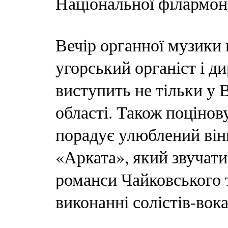
Національної філармоні
Вечір органної музики 
угорський органіст і д
виступить не тільки у В
області. Також поцінов
порадує улюблений ві
«Арката», який звучати
романси Чайковського 
виконанні солістів-вока