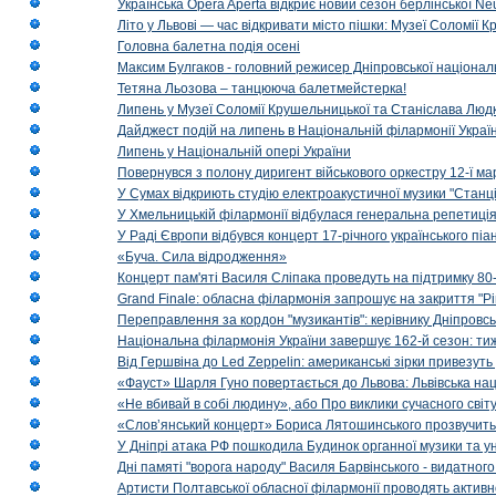
Українська Opera Aperta відкриє новий сезон берлінської Ne
Літо у Львові — час відкривати місто пішки: Музеї Соломії
Головна балетна подія осені
Максим Булгаков - головний режисер Дніпровської націонал
Тетяна Льозова – танцююча балетмейстерка!
Липень у Музеї Соломії Крушельницької та Станіслава Людк
Дайджест подій на липень в Національній філармонії Украї
Липень у Національній опері України
Повернувся з полону диригент військового оркестру 12-ї ма
У Сумах відкриють студію електроакустичної музики "Станці
У Хмельницькій філармонії відбулася генеральна репетиці
У Раді Європи відбувся концерт 17-річного українського пі
«Буча. Сила відродження»
Концерт пам'яті Василя Сліпака проведуть на підтримку 80
Grand Finale: обласна філармонія запрошує на закриття "Р
Переправлення за кордон "музикантів": керівнику Дніпровсь
Національна філармонія України завершує 162-й сезон: ти
Від Гершвіна до Led Zeppelin: американські зірки привезуть
«Фауст» Шарля Гуно повертається до Львова: Львівська на
«Не вбивай в собі людину», або Про виклики сучасного світ
«Слов’янський концерт» Бориса Лятошинського прозвучить
У Дніпрі атака РФ пошкодила Будинок органної музики та у
Дні памяті "ворога народу" Василя Барвінського - видатного
Артисти Полтавської обласної філармонії проводять активно