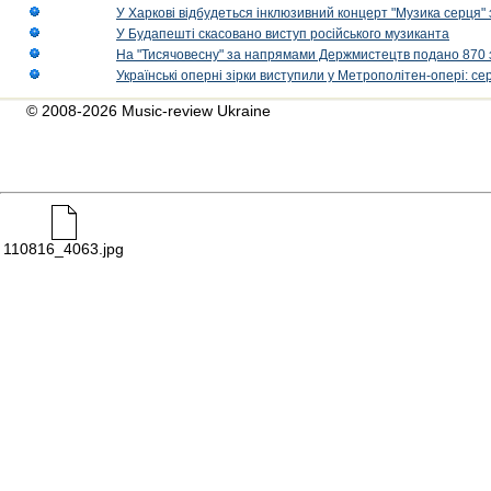
У Харкові відбудеться інклюзивний концерт "Музика серця" 
У Будапешті скасовано виступ російського музиканта
На "Тисячовесну" за напрямами Держмистецтв подано 870 за
Українські оперні зірки виступили у Метрополітен-опері: с
© 2008-2026 Music-review Ukraine
110816_4063.jpg