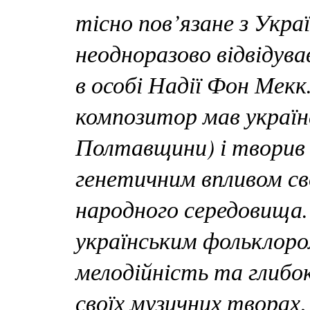
тісно пов’язане з Укра
неодноразово відвідув
в особі Надії Фон Мекк
композитор мав українсь
Полтавщини) і творив с
генетичним впливом сво
народного середовища. 
українським фольклоро
мелодійність та глибок
своїх музичних творах