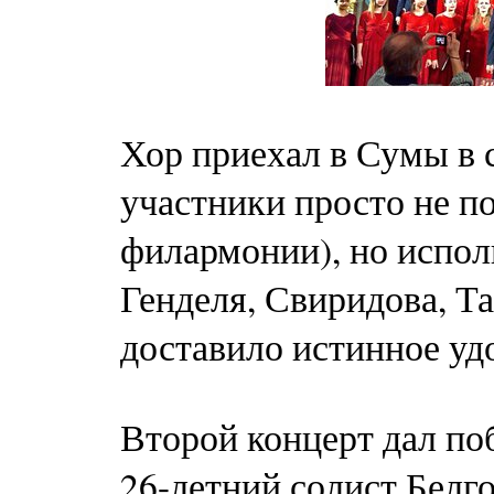
Хор приехал в Сумы в 
участники просто не п
филармонии), но испол
Генделя, Свиридова, Та
доставило истинное у
Второй концерт дал п
26-летний солист Белг