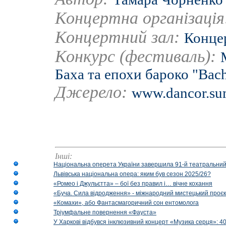
Концертна організаці
Концертний зал:
Концер
Конкурс (фестиваль):
Баха та епохи бароко "Bach
Джерело:
www.dancor.su
Інші:
Національна оперета України завершила 91-й театральний
Львівська національна опера: яким був сезон 2025/26?
«Ромео і Джульєтта» – бої без правил і… вічне кохання
«Буча. Сила відродження» - міжнародний мистецький проєк
«Комахи», або Фантасмагоричний сон ентомолога
Тріумфальне повернення «Фауста»
У Харкові відбувся інклюзивний концерт «Музика серця»: 400