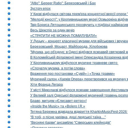
"Altio": Береer Ratio": Березовський і Бах
Зустріч епох
У Києві відбулася світова прем'єра концертної версії опери
"Мелодії юності": у Кропивницькому музеї Осмьоркіна відб
Твір Бориса Лятошинського прозвучить у підбірці найкраси
Весь Шекспір за один вечір
«СТРАТИТИ НЕ МОЖНА ПОМИЛУВАТИ»
У Луцьку – концерт класичної музики для військових і вруче
Березовський, Моцарт, Майборода, Хілобокова
"Музика, що об'єднує: в Одесі відбувся яскравий святковий
В Коломийській філармонії імені Олександра Козаренка відб
У Кропивницькому відбулося музичне травневе свято
«Спочатку музика, а потім слова»
Враження про постановки «Сувій» і «Точка травми»
Музичний салон «Харків Опера» перетворився на музичну мап
Хіти Франца Легара
У місті Миколаєві відбулося яскраве завершення фестивал
У Великій залі Одеської філармонії музичний травень розп
Браво, митцям «Єлисавет-ретро»!
«Inside the Music» та «Bolero I.R.»
Тетяна Бережна відвідала відкриття KharkivMusicFest-2026 
“В тобі, о пісне чарівна, душі людської таїна…”
“Весняні барви” ансамблю “Сіверських клейнодів”