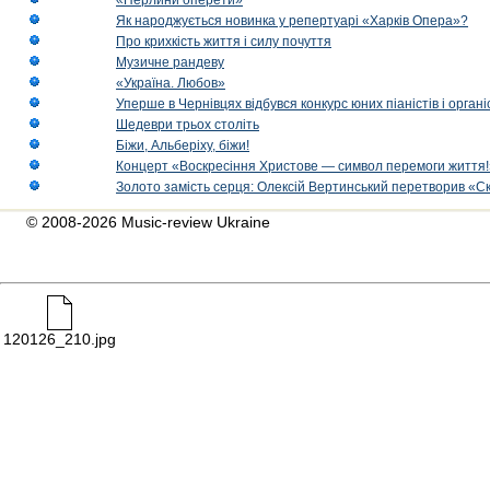
«Перлини оперети»
Як народжується новинка у репертуарі «Харків Опера»?
Про крихкість життя і силу почуття
Музичне рандеву
«Україна. Любов»
Уперше в Чернівцях відбувся конкурс юних піаністів і орг
Шедеври трьох століть
Біжи, Альберіху, біжи!
Концерт «Воскресіння Христове — символ перемоги життя!
Золото замість серця: Олексій Вертинський перетворив «С
© 2008-2026 Music-review Ukraine
120126_210.jpg