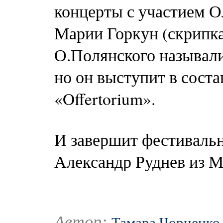
концерты с участием О
Марии Горкун (скрипка
О.Полянского называли
но он выступит в сост
«Offertorium».
И завершит фестиваль
Александр Руднев из 
Автор:
Тамара Чорненко