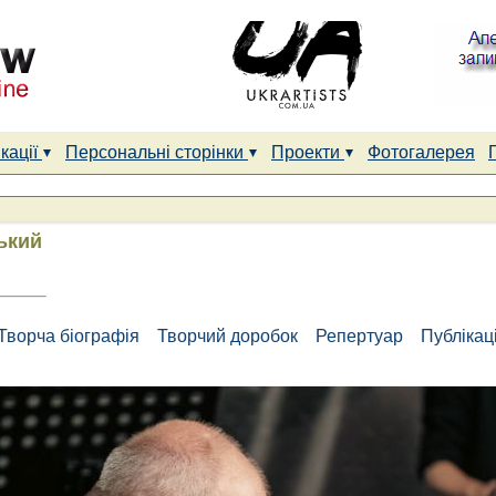
кації
Персональні сторінки
Проекти
Фотогалерея
ький
Творча біографія
Творчий доробок
Репертуар
Публікаці