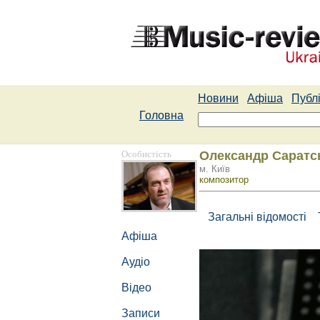
Новини
Афіша
Публі
Головна
Особистість
Олександр Саратс
м. Київ
композитор
Загальні відомості
Афіша
Аудіо
Відео
Записи