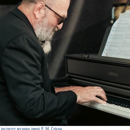
інститут музики імені Р. М. Глієра