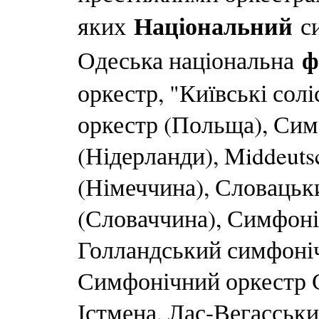
Національний
яких
си
ф
Одеська національна
оркестр, "Київські сол
оркестр (Польща), Сим
(Нідерланди), Middeut
(Німеччина), Словацьк
(Словаччина), Симфоні
Голландський симфоні
Симфонічний оркестр 
Істмена, Лас-Вегасськ