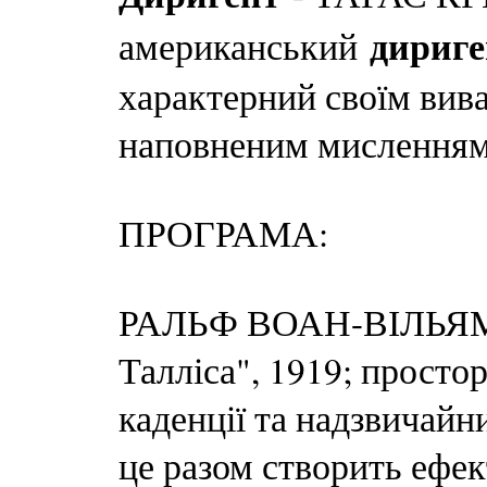
дириге
американський
характерний своїм вив
наповненим мисленням
ПРОГРАМА:
РАЛЬФ ВОАН-ВІЛЬЯМС,
Талліса", 1919; простор
каденції та надзвичайни
це разом створить ефект