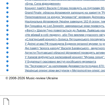
«Буча. Сила відродження»
Концерт пам'яті Василя Сліпака проведуть на підтримку 80
Grand Finale: обласна філармонія запрошує на закриття "Р
Переправлення за кордон "музикантів": керівнику Дніпровсь
Національна філармонія України завершує 162-й сезон: ти
Від Гершвіна до Led Zeppelin: американські зірки привезуть
«Фауст» Шарля Гуно повертається до Львова: Львівська на
«Не вбивай в собі людину», або Про виклики сучасного світ
«Слов’янський концерт» Бориса Лятошинського прозвучить
У Дніпрі атака РФ пошкодила Будинок органної музики та у
Дні памяті "ворога народу" Василя Барвінського - видатного
Артисти Полтавської обласної філармонії проводять активно
У Харкові відбудеться інклюзивний концерт "Музика серця" 
У Будапешті скасовано виступ російського музиканта
На "Тисячовесну" за напрямами Держмистецтв подано 870 за
Українські оперні зірки виступили у Метрополітен-опері: с
© 2008-2026 Music-review Ukraine