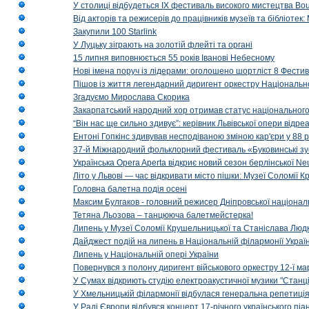
У столиці відбудеться IX фестиваль високого мистецтва Bouq
Від акторів та режисерів до працівників музеїв та бібліоте
Закупили 100 Starlink
У Луцьку зіграють на золотій флейті та органі
15 липня виповнюється 55 років Іванові Небесному
Нові імена поруч із лідерами: оголошено шортліст 8 Фест
Пішов із життя легендарний диригент оркестру Національн
Згадуємо Мирослава Скорика
Закарпатський народний хор отримав статус національног
“Він нас ще сильно здивує”: керівник Львівської опери відр
Ентоні Гопкінс здивував несподіваною зміною кар'єри у 88 ро
37-й Міжнародний фольклорний фестиваль «Буковинські зус
Українська Opera Aperta відкриє новий сезон берлінської Ne
Літо у Львові — час відкривати місто пішки: Музеї Соломії
Головна балетна подія осені
Максим Булгаков - головний режисер Дніпровської націонал
Тетяна Льозова – танцююча балетмейстерка!
Липень у Музеї Соломії Крушельницької та Станіслава Людк
Дайджест подій на липень в Національній філармонії Украї
Липень у Національній опері України
Повернувся з полону диригент військового оркестру 12-ї ма
У Сумах відкриють студію електроакустичної музики "Станці
У Хмельницькій філармонії відбулася генеральна репетиці
У Раді Європи відбувся концерт 17-річного українського пі