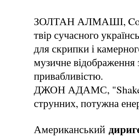
ЗОЛТАН АЛМАШІ, Conce
твір сучасного українс
для скрипки і камерног
музичне відображення зм
привабливістю.
ДЖОН АДАМС, "Shaker 
струнних, потужна енер
дириг
Американський