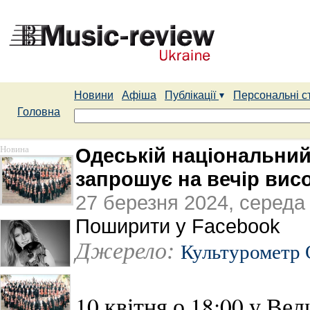
Новини
Афіша
Публікації
Персональні с
Головна
Новина
Одеській національний
запрошує на вечір висо
27 березня 2024, середа
Поширити у Facebook
Джерело:
Культурометр
10 квітня о 18:00 у Ве