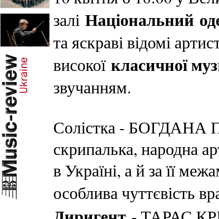
Національний
од
залі
та яскраві відомі арти
класичної му
високої
звучанням.
Солістка - БОГДАНА 
скрипалька, народна ар
в Україні, а й за її меж
особлива чуттєвість вр
Диригент
- ТАРАС КРИ