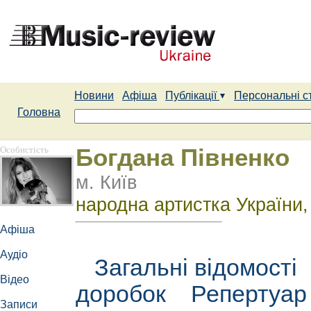
Новини
Афіша
Публікації
Персональні с
Головна
Особистість
Богдана Півненко
м. Київ
народна артистка України,
Афіша
Аудіо
Загальні відомості
Відео
доробок
Репертуа
Записи