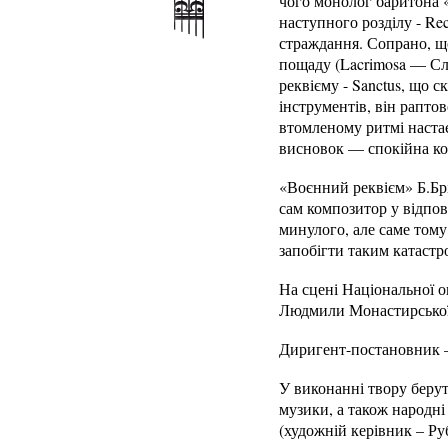
чого монолог баритона «
наступного розділу - Rec
страждання. Сопрано, щ
пощаду (Lacrimosa — Слі
реквієму - Sanctus, що с
інструментів, він рапто
втомленому ритмі настає
висновок — спокійна к
«Воєнний реквієм» Б.Брі
сам композитор у відпов
минулого, але саме том
запобігти таким катастр
На сцені Національної о
Людмили Монастирської 
Диригент-постановник –
У виконанні твору берут
музики, а також народні
(художній керівник – Ру