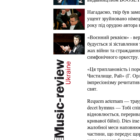
Нагадаємо, твір був зам
ущент зруйновано німец
року під орудою автора 
«Воєнний реквієм» - вер
будується зі зіставлення
жах війни та стражданн
симфонічного оркестру. 
«Ця триплановість і по
Чистилище, Рай» (Г. Орл
імпресіонізму речитатив
свят.
Requem aeternam — трау
decet hymnus — Тобі спі
відновлюється, перерив
кривавої бійні). Dies i
жалобної меси наповнюєт
частини, що передує що