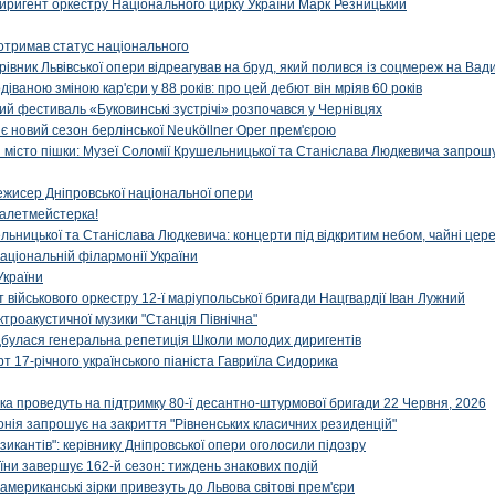
иригент оркестру Національного цирку України Марк Резницький
отримав статус національного
ерівник Львівської опери відреагував на бруд, який полився із соцмереж на Ва
діваною зміною кар'єри у 88 років: про цей дебют він мріяв 60 років
й фестиваль «Буковинські зустрічі» розпочався у Чернівцях
иє новий сезон берлінської Neuköllner Oper прем'єрою
ти місто пішки: Музеї Соломії Крушельницької та Станіслава Людкевича запрошу
ежисер Дніпровської національної опери
алетмейстерка!
льницької та Станіслава Людкевича: концерти під відкритим небом, чайні цер
аціональній філармонії України
України
військового оркестру 12-ї маріупольської бригади Нацгвардії Іван Лужний
ктроакустичної музики "Станція Північна"
ідбулася генеральна репетиція Школи молодих диригентів
т 17-річного українського піаніста Гавриїла Сидорика
ка проведуть на підтримку 80-ї десантно-штурмової бригади 22 Червня, 2026
онія запрошує на закриття "Рівненських класичних резиденцій"
икантів": керівнику Дніпровської опери оголосили підозру
ни завершує 162-й сезон: тиждень знакових подій
 американські зірки привезуть до Львова світові прем'єри