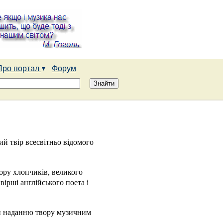
Про портал
Форум
й твір всесвітньо відомого
хору хлопчиків, великого
вірші англійського поета і
ки наданню твору музичним