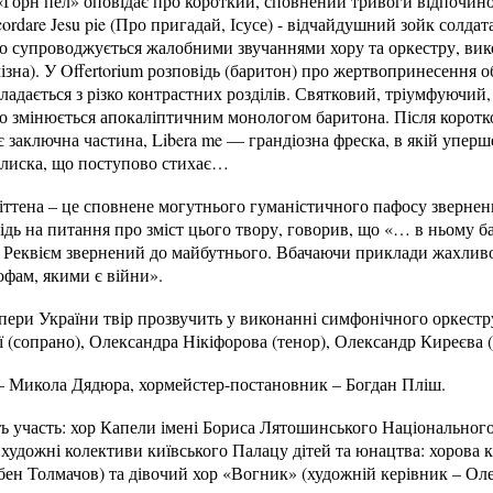
Горн пел» оповідає про короткий, сповнений тривоги відпочинок
ordare Jesu pie (Про пригадай, Ісусе) - відчайдушний зойк солдат
о супроводжується жалобними звучаннями хору та оркестру, ви
зна). У Offertorium розповідь (баритон) про жертвопринесення 
кладається з різко контрастних розділів. Святковий, тріумфуючий
во змінюється апокаліптичним монологом баритона. Після коротк
 заключна частина, Libera me — грандіозна фреска, в якій уперше
олиска, що поступово стихає…
ттена – це сповнене могутнього гуманістичного пафосу зверненн
ідь на питання про зміст цього твору, говорив, що «… в ньому 
у Реквієм звернений до майбутнього. Вбачаючи приклади жахлив
офам, якими є війни».
пери України твір прозвучить у виконанні симфонічного оркестру, 
(сопрано), Олександра Нікіфорова (тенор), Олександр Киреєва (
 Микола Дядюра, хормейстер-постановник – Богдан Пліш.
ь участь: хор Капели імені Бориса Лятошинського Національного
 художні колективи київського Палацу дітей та юнацтва: хорова 
бен Толмачов) та дівочий хор «Вогник» (художній керівник – Ол