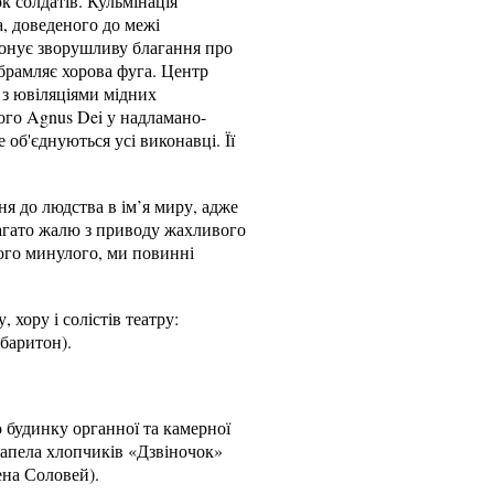
 солдатів. Кульмінація
а, доведеного до межі
конує зворушливу благання про
обрамляє хорова фуга. Центр
, з ювіляціями мідних
ого Agnus Dei у надламано-
 об'єднуються усі виконавці. Її
я до людства в ім’я миру, адже
багато жалю з приводу жахливого
ого минулого, ми повинні
хору і солістів театру:
баритон).
 будинку органної та камерної
капела хлопчиків «Дзвіночок»
ена Соловей).