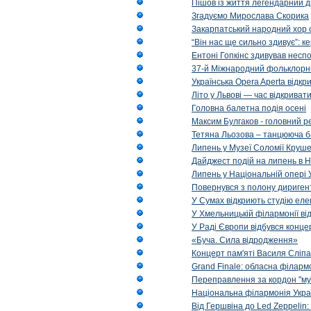
Пішов із життя легендарний д
Згадуємо Мирослава Скорика
Закарпатський народний хор 
“Він нас ще сильно здивує”: к
Ентоні Гопкінс здивував неспо
37-й Міжнародний фольклорни
Українська Opera Aperta відкр
Літо у Львові — час відкрива
Головна балетна подія осені
Максим Булгаков - головний р
Тетяна Льозова – танцююча б
Липень у Музеї Соломії Круше
Дайджест подій на липень в Н
Липень у Національній опері 
Повернувся з полону диригент 
У Сумах відкриють студію еле
У Хмельницькій філармонії в
У Раді Європи відбувся концер
«Буча. Сила відродження»
Концерт пам'яті Василя Сліпа
Grand Finale: обласна філарм
Переправлення за кордон "муз
Національна філармонія Украї
Від Гершвіна до Led Zeppelin: