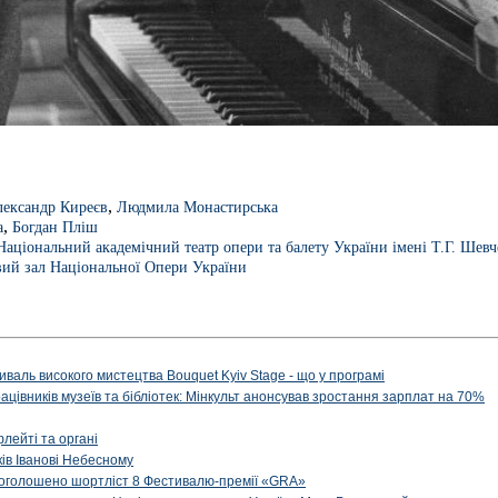
,
ександр Киреєв
Людмила Монастирська
,
а
Богдан Пліш
Національний академічний театр опери та балету України імені Т.Г. Шев
вий зал Національної Опери України
иваль високого мистецтва Bouquet Kyiv Stage - що у програмі
рацівників музеїв та бібліотек: Мінкульт анонсував зростання зарплат на 70%
флейті та органі
ів Іванові Небесному
: оголошено шортліст 8 Фестивалю-премії «GRA»