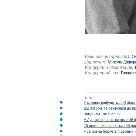
Виконавець (артист):
Ол
Диригент:
Микола Дядюр
Концертна організація:
Концертний зал:
Глядаче
Інші:
У столиці відбудеться IX фест
Від акторів та режисерів до п
Закупили 100 Starlink
У Луцьку зіграють на золотій 
15 липня виповнюється 55 рок
Нові імена поруч із лідерами