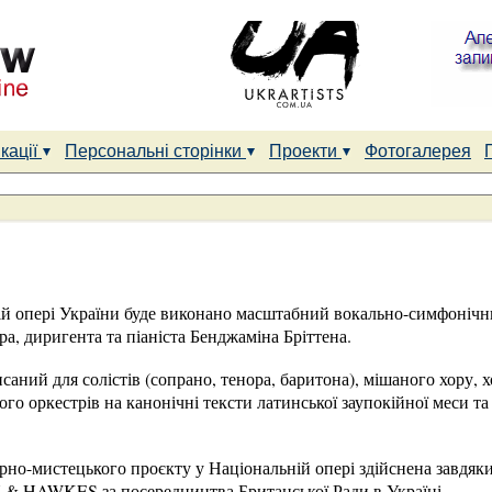
кації
Персональні сторінки
Проекти
Фотогалерея
ій опері України буде виконано масштабний вокально-симфонічни
а, диригента та піаніста Бенджаміна Бріттена.
аний для солістів (сопрано, тенора, баритона), мішаного хору, 
о оркестрів на канонічні тексти латинської заупокійної меси та 
.
урно-мистецького проєкту у Національній опері здійснена завдя
 HAWKES за посередництва Британської Ради в Україні.