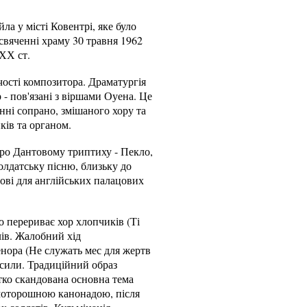
ла у місті Ковентрі, яке було
свяченні храму 30 травня 1962
 ХХ ст.
чості композитора. Драматургія
р - пов'язані з віршами Оуена. Це
ні сопрано, змішаного хору та
ків та органом.
ро Дантовому триптиху - Пекло,
олдатську пісню, близьку до
пові для англійських палацових
 перериває хор хлопчиків (Ті
лів. Жалобний хід
нора (Не служать мес для жертв
 сили. Традиційний образ
тко скандована основна тема
моторошною канонадою, після