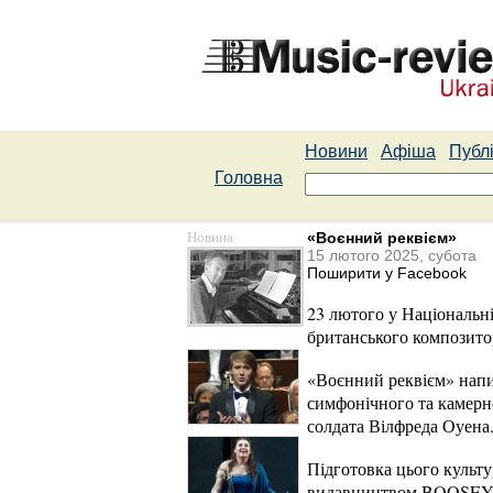
Новини
Афіша
Публі
Головна
Новина
«Воєнний реквієм»
15 лютого 2025, субота
Поширити у Facebook
23 лютого у Національн
британського композитор
«Воєнний реквієм» напис
симфонічного та камерног
солдата Вілфреда Оуена
Підготовка цього культ
видавництвом BOOSEY &