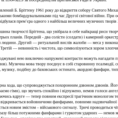
овлений Б. Бріттену 1961 року до відкриття собору Святого Михай
ькими бомбардувальниками під час Другої світової війни. При о
відбулася прем’єра одного з найбільш величних музичних творів
шина творчості Бріттена, що увібрала в себе найкращі риси твор
 трьох планів. Передній - два солісти (солдати) і камерний оркест
я людини. Другий — ритуальний вислів жалоби — меса у виконан
Третій — невинність і чистота, що символізуються хором хлопчи
роджувані нею виключно напружені контрасти можуть нагадати п
ов). Музична мова твору поєднує в собі старовинну псалмодії, с
, музику, подібну до баховських остинато, акордові фанфари, ти
рна хода, що супроводжується похоронним дзвоном дзвонів. Його
ваємо гімн), що звучить спокійно і відчужено, немов голоси анге
аючись вдруге — тепер повним експресії трагічним монологом те
rae відкривається войовничими фанфарами, повними надзвичайної
ься новим змістом – військового сигналу. Тричі проводиться чі
разу більш потужними фанфарами і гуркотом ударних — немов 