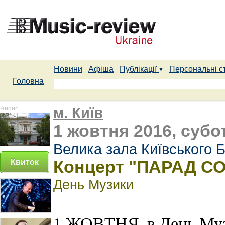
Новини
Афіша
Публікації
Персональні с
Головна
Анонс
м. Київ
1 жовтня 2016, субот
Велика зала Київського 
Квиток
Концерт "ПАРАД СО
День Музики
1 ЖОВТНЯ, в День Муз