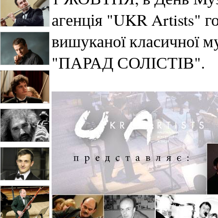
агенція "UKR Artists" 
вишуканої класичної м
"ПАРАД СОЛІСТІВ".