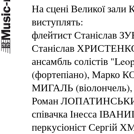
На сцені Великої зали 
виступлять:
флейтист Станіслав ЗУ
Станіслав ХРИСТЕНКО 
ансамбль солістів "Leo
(фортепіано), Марко 
МИГАЛЬ (віолончель), в
Роман ЛОПАТИНСЬКИЙ
співачка Інесса ІВАН
перкусіоніст Сергій 