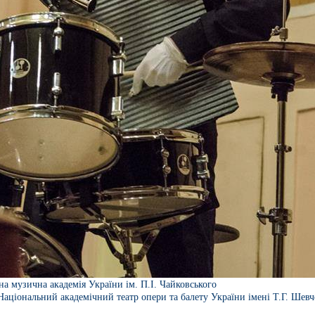
на музична академія України ім. П.І. Чайковського
Національний академічний театр опери та балету України імені Т.Г. Шев