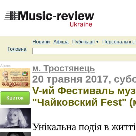
Новини
Афіша
Публікації
Персональні с
Головна
Анонс
м. Тростянець
20 травня 2017, субо
V-ий Фестиваль муз
Квиток
"Чайковский Fest" (
Унікальна подія в житт