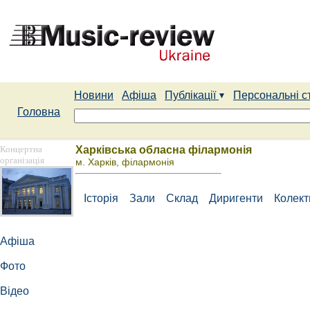
Новини
Афіша
Публікації
Персональні с
Головна
Концертна
Харківська обласна філармонія
організація
м. Харків, філармонія
Історія
Зали
Склад
Диригенти
Колек
Афіша
Фото
Відео