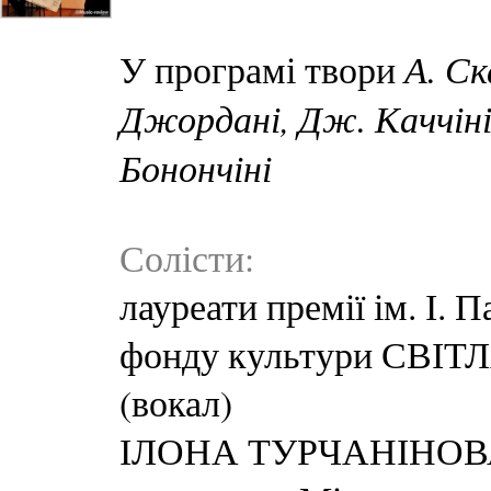
А. Ск
У програмі твори
Джордані, Дж. Каччіні,
Бонончіні
Солісти:
лауреати премії ім. І.
фонду культури СВІ
(вокал)
ІЛОНА ТУРЧАНІНОВА