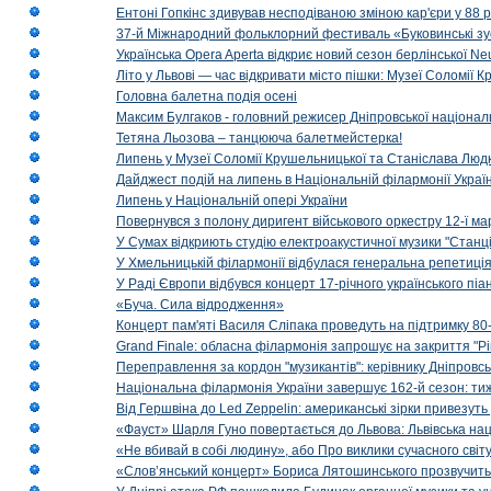
Ентоні Гопкінс здивував несподіваною зміною кар'єри у 88 ро
37-й Міжнародний фольклорний фестиваль «Буковинські зус
Українська Opera Aperta відкриє новий сезон берлінської Ne
Літо у Львові — час відкривати місто пішки: Музеї Соломії
Головна балетна подія осені
Максим Булгаков - головний режисер Дніпровської націонал
Тетяна Льозова – танцююча балетмейстерка!
Липень у Музеї Соломії Крушельницької та Станіслава Людк
Дайджест подій на липень в Національній філармонії Украї
Липень у Національній опері України
Повернувся з полону диригент військового оркестру 12-ї ма
У Сумах відкриють студію електроакустичної музики "Станці
У Хмельницькій філармонії відбулася генеральна репетиці
У Раді Європи відбувся концерт 17-річного українського пі
«Буча. Сила відродження»
Концерт пам'яті Василя Сліпака проведуть на підтримку 80
Grand Finale: обласна філармонія запрошує на закриття "Р
Переправлення за кордон "музикантів": керівнику Дніпровсь
Національна філармонія України завершує 162-й сезон: ти
Від Гершвіна до Led Zeppelin: американські зірки привезуть
«Фауст» Шарля Гуно повертається до Львова: Львівська на
«Не вбивай в собі людину», або Про виклики сучасного світ
«Слов’янський концерт» Бориса Лятошинського прозвучить