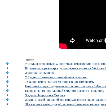
Інші:
У столиці відбудеться IX фестиваль високого мистецтва Bouq
Від акторів та режисерів до працівників музеїв та бібліоте
Закупили 100 Starlink
У Луцьку зіграють на золотій флейті та органі
15 липня виповнюється 55 років Іванові Небесному
Нові імена поруч із лідерами: оголошено шортліст 8 Фест
Пішов із життя легендарний диригент оркестру Національн
Згадуємо Мирослава Скорика
Закарпатський народний хор отримав статус національног
“Він нас ще сильно здивує”: керівник Львівської опери відр