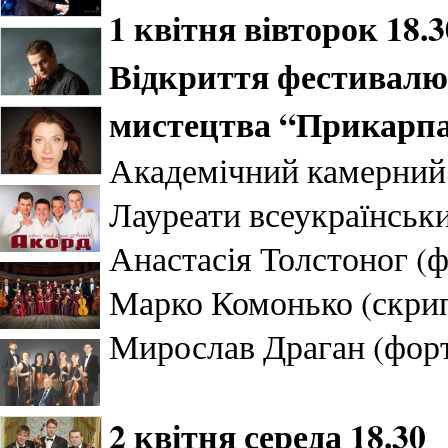
1 квітня вівторок 18.3
Відкриття фестивалю
мистецтва “Прикарпа
Академічний камерний 
Лауреати всеукраїнськ
Анастасія Толстоног (ф
Марко Комонько (скрип
Мирослав Драган (форт
2 квітня середа 18.30