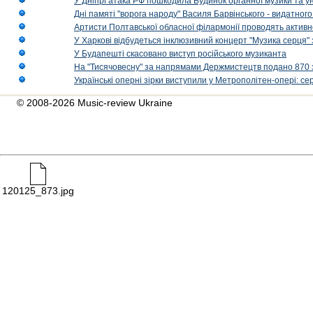
У Дніпрі атака РФ пошкодила Будинок органної музики та у
Дні памяті "ворога народу" Василя Барвінського - видатного
Артисти Полтавської обласної філармонії проводять активно
У Харкові відбудеться інклюзивний концерт "Музика серця" 
У Будапешті скасовано виступ російського музиканта
На "Тисячовесну" за напрямами Держмистецтв подано 870 за
Українські оперні зірки виступили у Метрополітен-опері: с
© 2008-2026 Music-review Ukraine
120125_873.jpg