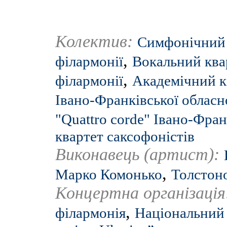
Колектив:
Симфонічний 
,
філармонії
Вокальний ква
,
філармонії
Академічний к
Івано-Франківської обласн
"Quattro corde" Івано-Фран
квартет саксофоністів
Виконавець (артист):
,
Марко Комонько
Толстоно
Концертна організаці
,
філармонія
Національний 