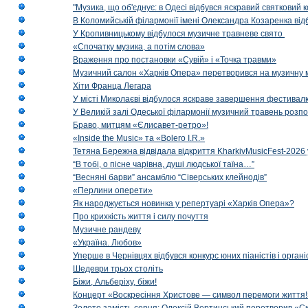
"Музика, що об'єднує: в Одесі відбувся яскравий святковий
В Коломийській філармонії імені Олександра Козаренка відб
У Кропивницькому відбулося музичне травневе свято
«Спочатку музика, а потім слова»
Враження про постановки «Сувій» і «Точка травми»
Музичний салон «Харків Опера» перетворився на музичну мап
Хіти Франца Легара
У місті Миколаєві відбулося яскраве завершення фестивал
У Великій залі Одеської філармонії музичний травень розп
Браво, митцям «Єлисавет-ретро»!
«Inside the Music» та «Bolero I.R.»
Тетяна Бережна відвідала відкриття KharkivMusicFest-2026 
“В тобі, о пісне чарівна, душі людської таїна…”
“Весняні барви” ансамблю “Сіверських клейнодів”
«Перлини оперети»
Як народжується новинка у репертуарі «Харків Опера»?
Про крихкість життя і силу почуття
Музичне рандеву
«Україна. Любов»
Уперше в Чернівцях відбувся конкурс юних піаністів і орг
Шедеври трьох століть
Біжи, Альберіху, біжи!
Концерт «Воскресіння Христове — символ перемоги життя!