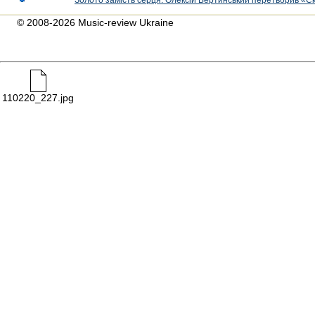
Золото замість серця: Олексій Вертинський перетворив «С
© 2008-2026 Music-review Ukraine
110220_227.jpg