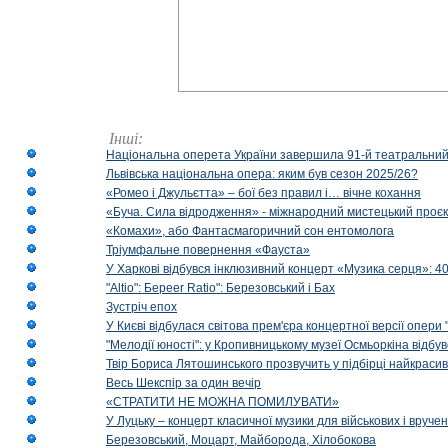
Інші:
Національна оперета України завершила 91-й театральний
Львівська національна опера: яким був сезон 2025/26?
«Ромео і Джульєтта» – бої без правил і… вічне кохання
«Буча. Сила відродження» - міжнародний мистецький проєк
«Комахи», або Фантасмагоричний сон ентомолога
Тріумфальне повернення «Фауста»
У Харкові відбувся інклюзивний концерт «Музика серця»: 400
"Altio": Береer Ratio": Березовський і Бах
Зустріч епох
У Києві відбулася світова прем'єра концертної версії опери
"Мелодії юності": у Кропивницькому музеї Осмьоркіна відб
Твір Бориса Лятошинського прозвучить у підбірці найкраси
Весь Шекспір за один вечір
«СТРАТИТИ НЕ МОЖНА ПОМИЛУВАТИ»
У Луцьку – концерт класичної музики для військових і вруче
Березовський, Моцарт, Майборода, Хілобокова