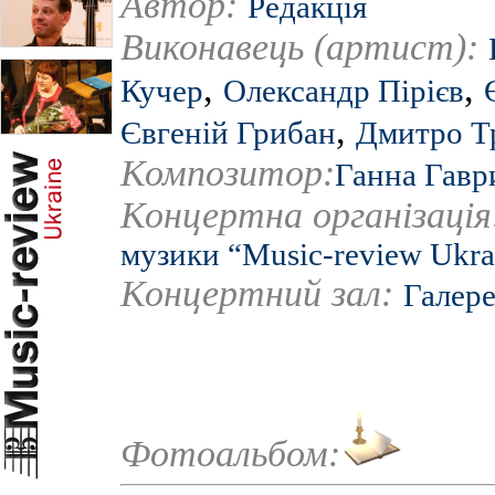
Автор:
Редакція
Виконавець (артист):
,
,
Кучер
Олександр Пірієв
,
Євгеній Грибан
Дмитро Т
Композитор:
Ганна Гавр
Концертна організаці
музики “Music-review Ukra
Концертний зал:
Галер
Фотоальбом: