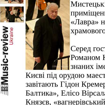
Мистецькі
приміщенн
«Лавра» н
храмового
Серед гос
Романом 
знаних ім
Києві під орудою маес
завітають Гідон Креме
Балтика», Елісо Вірсал
Князєв, «вагнерівський