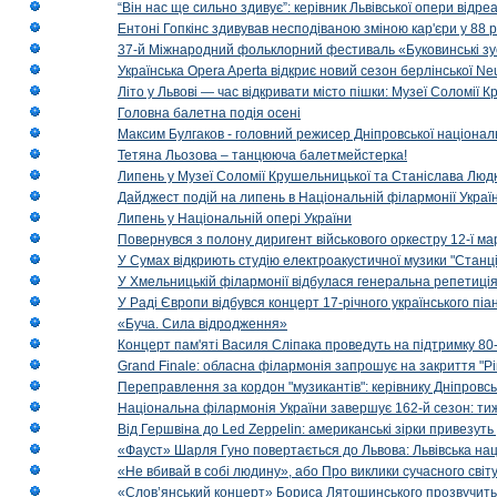
“Він нас ще сильно здивує”: керівник Львівської опери відр
Ентоні Гопкінс здивував несподіваною зміною кар'єри у 88 ро
37-й Міжнародний фольклорний фестиваль «Буковинські зус
Українська Opera Aperta відкриє новий сезон берлінської Ne
Літо у Львові — час відкривати місто пішки: Музеї Соломії
Головна балетна подія осені
Максим Булгаков - головний режисер Дніпровської націонал
Тетяна Льозова – танцююча балетмейстерка!
Липень у Музеї Соломії Крушельницької та Станіслава Людк
Дайджест подій на липень в Національній філармонії Украї
Липень у Національній опері України
Повернувся з полону диригент військового оркестру 12-ї ма
У Сумах відкриють студію електроакустичної музики "Станці
У Хмельницькій філармонії відбулася генеральна репетиці
У Раді Європи відбувся концерт 17-річного українського пі
«Буча. Сила відродження»
Концерт пам'яті Василя Сліпака проведуть на підтримку 80
Grand Finale: обласна філармонія запрошує на закриття "Р
Переправлення за кордон "музикантів": керівнику Дніпровсь
Національна філармонія України завершує 162-й сезон: ти
Від Гершвіна до Led Zeppelin: американські зірки привезуть
«Фауст» Шарля Гуно повертається до Львова: Львівська на
«Не вбивай в собі людину», або Про виклики сучасного світ
«Слов’янський концерт» Бориса Лятошинського прозвучить