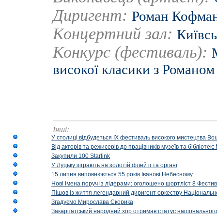
Диригент:
Роман Кофма
Концертний зал:
Київсь
Конкурс (фестиваль):
високої класики з Романо
Інші:
У столиці відбудеться IX фестиваль високого мистецтва Bouq
Від акторів та режисерів до працівників музеїв та бібліоте
Закупили 100 Starlink
У Луцьку зіграють на золотій флейті та органі
15 липня виповнюється 55 років Іванові Небесному
Нові імена поруч із лідерами: оголошено шортліст 8 Фест
Пішов із життя легендарний диригент оркестру Національн
Згадуємо Мирослава Скорика
Закарпатський народний хор отримав статус національног