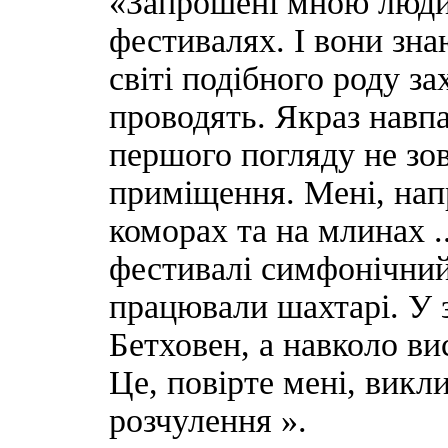
«Запрошені мною люди 
фестивалях. І вони знаю
світі подібного роду з
проводять. Якраз навпа
першого погляду не зов
приміщення. Мені, нап
коморах та на млинах .
фестивалі симфонічний 
працювали шахтарі. У 
Бетховен, а навколо вис
Це, повірте мені, викли
розчулення ».