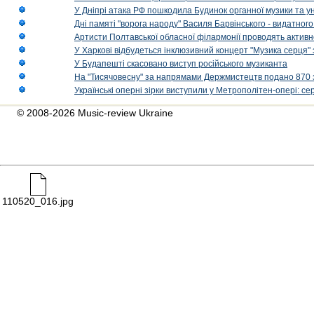
У Дніпрі атака РФ пошкодила Будинок органної музики та у
Дні памяті "ворога народу" Василя Барвінського - видатного
Артисти Полтавської обласної філармонії проводять активно
У Харкові відбудеться інклюзивний концерт "Музика серця" 
У Будапешті скасовано виступ російського музиканта
На "Тисячовесну" за напрямами Держмистецтв подано 870 за
Українські оперні зірки виступили у Метрополітен-опері: с
© 2008-2026 Music-review Ukraine
110520_016.jpg