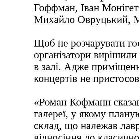
Гоффман, Іван Монігетт
Михайло Овруцький, М
Щоб не розчарувати гос
організатори вирішили 
в залі. Адже приміщенн
концертів не пристосов
«Роман Кофманн сказав
галереї, у якому плану
склад, що належав лав
відносіння до класично