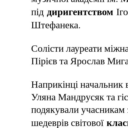
диригентством
під
Іго
Штефанека.
Солісти лауреати міжн
Пірієв та Ярослав Мига
Наприкінці начальник в
Уляна Мандрусяк та гі
подякували учасникам 
клас
шедеврів світової