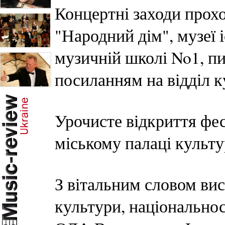
Концертні заходи прохо
"Народний дім", музеї і
музичній школі No1, п
посиланням на відділ 
Урочисте відкриття фес
міському палаці культу
З вітальним словом ви
культури, національнос