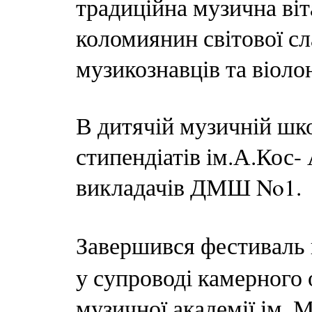
традиційна музична ві
коломиянин світової сл
музикознавців та віоло
В дитячій музичній шко
стипендіатів ім.А.Кос-
викладачів ДМШ No1.
Завершився фестиваль
у супроводі камерного 
музичної академії ім. 