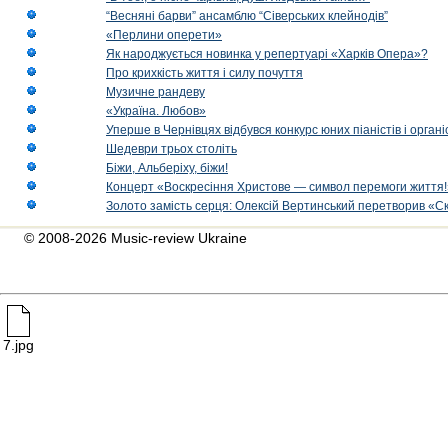
“Весняні барви” ансамблю “Сіверських клейнодів”
«Перлини оперети»
Як народжується новинка у репертуарі «Харків Опера»?
Про крихкість життя і силу почуття
Музичне рандеву
«Україна. Любов»
Уперше в Чернівцях відбувся конкурс юних піаністів і орг
Шедеври трьох століть
Біжи, Альберіху, біжи!
Концерт «Воскресіння Христове — символ перемоги життя!
Золото замість серця: Олексій Вертинський перетворив «С
© 2008-2026 Music-review Ukraine
7.jpg