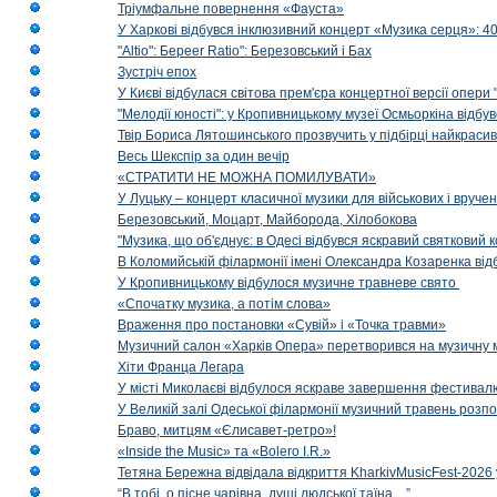
Тріумфальне повернення «Фауста»
У Харкові відбувся інклюзивний концерт «Музика серця»: 400
"Altio": Береer Ratio": Березовський і Бах
Зустріч епох
У Києві відбулася світова прем'єра концертної версії опери
"Мелодії юності": у Кропивницькому музеї Осмьоркіна відб
Твір Бориса Лятошинського прозвучить у підбірці найкраси
Весь Шекспір за один вечір
«СТРАТИТИ НЕ МОЖНА ПОМИЛУВАТИ»
У Луцьку – концерт класичної музики для військових і вруче
Березовський, Моцарт, Майборода, Хілобокова
"Музика, що об'єднує: в Одесі відбувся яскравий святковий
В Коломийській філармонії імені Олександра Козаренка відб
У Кропивницькому відбулося музичне травневе свято
«Спочатку музика, а потім слова»
Враження про постановки «Сувій» і «Точка травми»
Музичний салон «Харків Опера» перетворився на музичну мап
Хіти Франца Легара
У місті Миколаєві відбулося яскраве завершення фестивал
У Великій залі Одеської філармонії музичний травень розп
Браво, митцям «Єлисавет-ретро»!
«Inside the Music» та «Bolero I.R.»
Тетяна Бережна відвідала відкриття KharkivMusicFest-2026 
“В тобі, о пісне чарівна, душі людської таїна…”