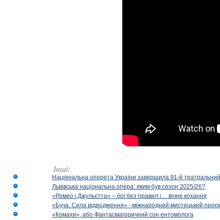
Інші:
Національна оперета України завершила 91-й театральний
Львівська національна опера: яким був сезон 2025/26?
«Ромео і Джульєтта» – бої без правил і… вічне кохання
«Буча. Сила відродження» - міжнародний мистецький проєк
«Комахи», або Фантасмагоричний сон ентомолога