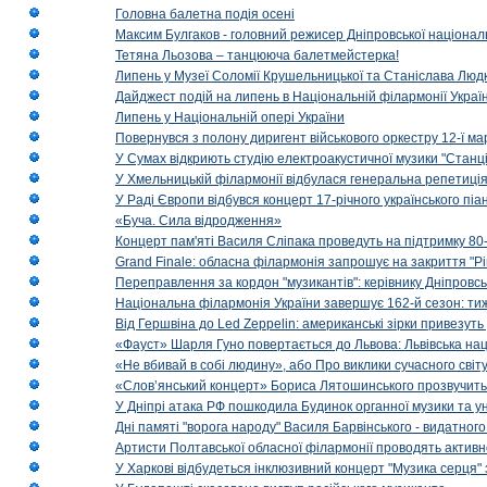
Головна балетна подія осені
Максим Булгаков - головний режисер Дніпровської націонал
Тетяна Льозова – танцююча балетмейстерка!
Липень у Музеї Соломії Крушельницької та Станіслава Людк
Дайджест подій на липень в Національній філармонії Украї
Липень у Національній опері України
Повернувся з полону диригент військового оркестру 12-ї ма
У Сумах відкриють студію електроакустичної музики "Станці
У Хмельницькій філармонії відбулася генеральна репетиці
У Раді Європи відбувся концерт 17-річного українського пі
«Буча. Сила відродження»
Концерт пам'яті Василя Сліпака проведуть на підтримку 80
Grand Finale: обласна філармонія запрошує на закриття "Р
Переправлення за кордон "музикантів": керівнику Дніпровсь
Національна філармонія України завершує 162-й сезон: ти
Від Гершвіна до Led Zeppelin: американські зірки привезуть
«Фауст» Шарля Гуно повертається до Львова: Львівська на
«Не вбивай в собі людину», або Про виклики сучасного світ
«Слов’янський концерт» Бориса Лятошинського прозвучить
У Дніпрі атака РФ пошкодила Будинок органної музики та у
Дні памяті "ворога народу" Василя Барвінського - видатного
Артисти Полтавської обласної філармонії проводять активно
У Харкові відбудеться інклюзивний концерт "Музика серця" 