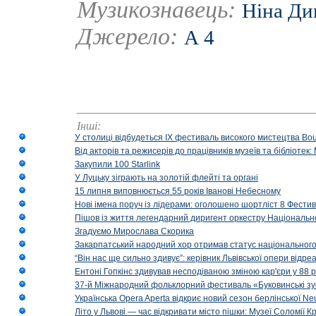
Музикознавець:
Ніна Ди
Джерело:
А 4
Інші:
У столиці відбудеться IX фестиваль високого мистецтва Bouq
Від акторів та режисерів до працівників музеїв та бібліоте
Закупили 100 Starlink
У Луцьку зіграють на золотій флейті та органі
15 липня виповнюється 55 років Іванові Небесному
Нові імена поруч із лідерами: оголошено шортліст 8 Фест
Пішов із життя легендарний диригент оркестру Національн
Згадуємо Мирослава Скорика
Закарпатський народний хор отримав статус національног
“Він нас ще сильно здивує”: керівник Львівської опери відр
Ентоні Гопкінс здивував несподіваною зміною кар'єри у 88 ро
37-й Міжнародний фольклорний фестиваль «Буковинські зус
Українська Opera Aperta відкриє новий сезон берлінської Ne
Літо у Львові — час відкривати місто пішки: Музеї Соломії