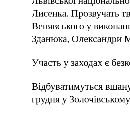
Львівської національної
Лисенка. Прозвучать тво
Венявського у виконанн
Зданюка, Олександри М
Участь у заходах є бе
Відбуватимуться вшану
грудня у Золочівському