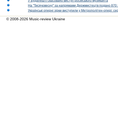
У Будапешті скасовано виступ російського музиканта
На "Тисячовесну" за напрямами Держмистецтв подано 870 за
Українські оперні зірки виступили у Метрополітен-опері: с
© 2008-2026 Music-review Ukraine