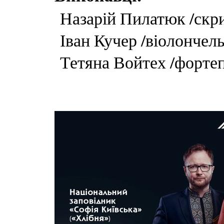
Назарій Пилатюк /скр
Іван Кучер /віолончель
Тетяна Войтех /фортеп