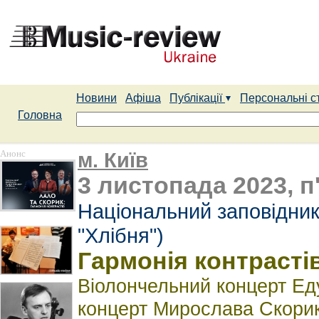
Новини
Афіша
Публікації
Персональні с
Головна
Анонс
м. Київ
3 листопада 2023, п
Національний заповідник
"Хлібня")
Гармонія контрасті
Віолончельний концерт Ед
концерт Мирослава Скори