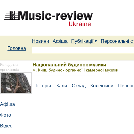
Новини
Афіша
Публікації
Персональні с
Головна
Концертна
Національний будинок музики
організація
м. Київ, будинок органної і камерної музики
Історія
Зали
Склад
Колективи
Персон
Афіша
Фото
Відео