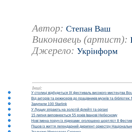
Автор:
Степан Ваш
Виконавець (артист):
Джерело:
Укрінформ
Інші:
У столиці відбудеться IX фестиваль високого мистецтва Bouq
Від акторів та режисерів до працівників музеїв та бібліоте
Закупили 100 Starlink
У Луцьку зіграють на золотій флейті та органі
15 липня виповнюється 55 років Іванові Небесному
Нові імена поруч із лідерами: оголошено шортліст 8 Фест
Пішов із життя легендарний диригент оркестру Національн