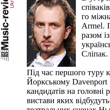
співаків
го міжн
Armel. 
разом і
українс
Сліпак.
Під час першого туру 
Йоркському Davenport S
кандидатів на головні р
вистави яких відбудуть
театральних сценах Н