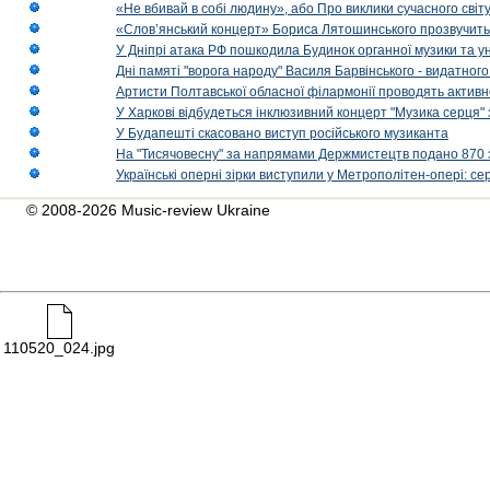
«Не вбивай в собі людину», або Про виклики сучасного світ
«Слов’янський концерт» Бориса Лятошинського прозвучить
У Дніпрі атака РФ пошкодила Будинок органної музики та у
Дні памяті "ворога народу" Василя Барвінського - видатного
Артисти Полтавської обласної філармонії проводять активно
У Харкові відбудеться інклюзивний концерт "Музика серця" 
У Будапешті скасовано виступ російського музиканта
На "Тисячовесну" за напрямами Держмистецтв подано 870 за
Українські оперні зірки виступили у Метрополітен-опері: с
© 2008-2026 Music-review Ukraine
110520_024.jpg