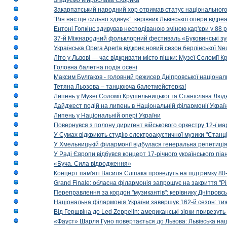
Згадуємо Мирослава Скорика
Закарпатський народний хор отримав статус національног
“Він нас ще сильно здивує”: керівник Львівської опери відр
Ентоні Гопкінс здивував несподіваною зміною кар'єри у 88 ро
37-й Міжнародний фольклорний фестиваль «Буковинські зус
Українська Opera Aperta відкриє новий сезон берлінської Ne
Літо у Львові — час відкривати місто пішки: Музеї Соломії
Головна балетна подія осені
Максим Булгаков - головний режисер Дніпровської націонал
Тетяна Льозова – танцююча балетмейстерка!
Липень у Музеї Соломії Крушельницької та Станіслава Людк
Дайджест подій на липень в Національній філармонії Украї
Липень у Національній опері України
Повернувся з полону диригент військового оркестру 12-ї ма
У Сумах відкриють студію електроакустичної музики "Станці
У Хмельницькій філармонії відбулася генеральна репетиці
У Раді Європи відбувся концерт 17-річного українського пі
«Буча. Сила відродження»
Концерт пам'яті Василя Сліпака проведуть на підтримку 80
Grand Finale: обласна філармонія запрошує на закриття "Р
Переправлення за кордон "музикантів": керівнику Дніпровсь
Національна філармонія України завершує 162-й сезон: ти
Від Гершвіна до Led Zeppelin: американські зірки привезуть
«Фауст» Шарля Гуно повертається до Львова: Львівська на