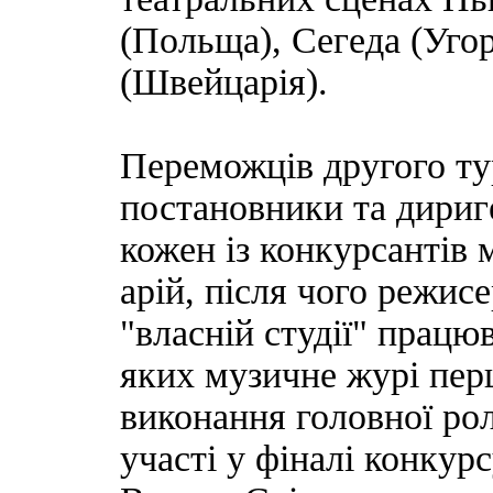
(Польща), Сегеда (Угор
(Швейцарія).
Переможців другого ту
постановники та дириг
кожен із конкурсантів 
арій, після чого режис
"власній студії" працю
яких музичне журі пер
виконання головної ролі
участі у фіналі конкур