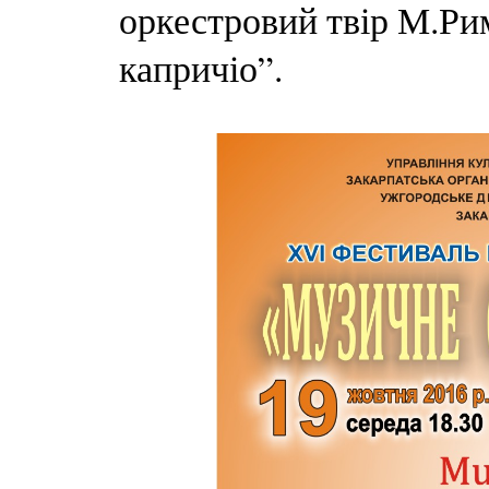
оркестровий твір М.Ри
капричіо”.