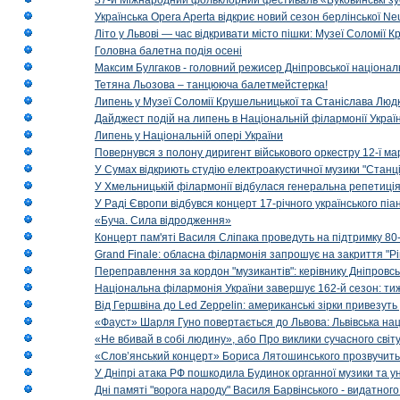
37-й Міжнародний фольклорний фестиваль «Буковинські зус
Українська Opera Aperta відкриє новий сезон берлінської Ne
Літо у Львові — час відкривати місто пішки: Музеї Соломії
Головна балетна подія осені
Максим Булгаков - головний режисер Дніпровської націонал
Тетяна Льозова – танцююча балетмейстерка!
Липень у Музеї Соломії Крушельницької та Станіслава Людк
Дайджест подій на липень в Національній філармонії Украї
Липень у Національній опері України
Повернувся з полону диригент військового оркестру 12-ї ма
У Сумах відкриють студію електроакустичної музики "Станці
У Хмельницькій філармонії відбулася генеральна репетиці
У Раді Європи відбувся концерт 17-річного українського пі
«Буча. Сила відродження»
Концерт пам'яті Василя Сліпака проведуть на підтримку 80
Grand Finale: обласна філармонія запрошує на закриття "Р
Переправлення за кордон "музикантів": керівнику Дніпровсь
Національна філармонія України завершує 162-й сезон: ти
Від Гершвіна до Led Zeppelin: американські зірки привезуть
«Фауст» Шарля Гуно повертається до Львова: Львівська на
«Не вбивай в собі людину», або Про виклики сучасного світ
«Слов’янський концерт» Бориса Лятошинського прозвучить
У Дніпрі атака РФ пошкодила Будинок органної музики та у
Дні памяті "ворога народу" Василя Барвінського - видатного