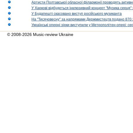
Артисти Полтавської обласної філармонії проводять активно
У Харкові відбудеться інклюзивний концерт "Музика серця" 
У Будапешті скасовано виступ російського музиканта
На "Тисячовесну" за напрямами Держмистецтв подано 870 за
Українські оперні зірки виступили у Метрополітен-опері: с
© 2008-2026 Music-review Ukraine