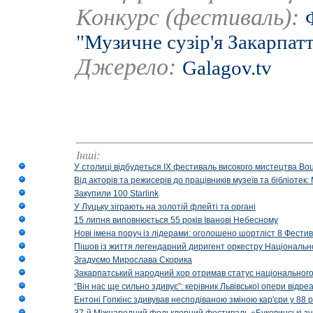
Конкурс (фестиваль):
"Музичне сузір'я Закарпат
Джерело:
Galagov.tv
Інші:
У столиці відбудеться IX фестиваль високого мистецтва Bouq
Від акторів та режисерів до працівників музеїв та бібліоте
Закупили 100 Starlink
У Луцьку зіграють на золотій флейті та органі
15 липня виповнюється 55 років Іванові Небесному
Нові імена поруч із лідерами: оголошено шортліст 8 Фест
Пішов із життя легендарний диригент оркестру Національн
Згадуємо Мирослава Скорика
Закарпатський народний хор отримав статус національног
“Він нас ще сильно здивує”: керівник Львівської опери відр
Ентоні Гопкінс здивував несподіваною зміною кар'єри у 88 ро