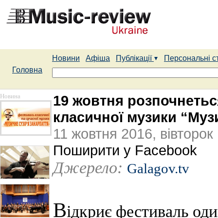
Новини
Афіша
Публікації
Персональні с
Головна
Новина
19 жовтня розпочнетьс
класичної музики “Музи
11 жовтня 2016, вівторок
Поширити у Facebook
Джерело:
Galagov.tv
В
ідкриє фестиваль оди