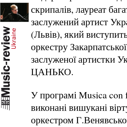
скрипалів, лауреат баг
заслужений артист У
(Львів), який виступит
оркестру Закарпатської
заслуженої артистки
ЦАНЬКО.
У програмі Musica con 
виконані вишукані вірт
оркестром Г.Венявсько