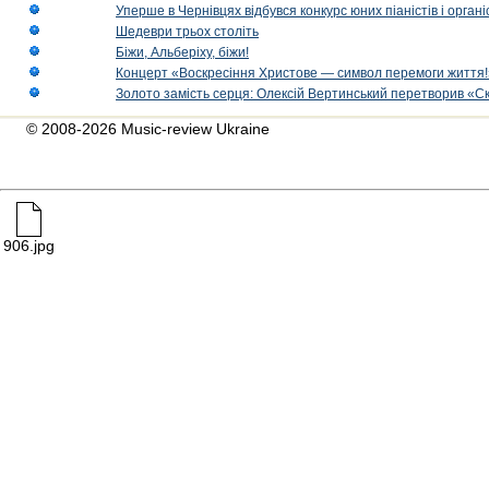
Уперше в Чернівцях відбувся конкурс юних піаністів і орг
Шедеври трьох століть
Біжи, Альберіху, біжи!
Концерт «Воскресіння Христове — символ перемоги життя!
Золото замість серця: Олексій Вертинський перетворив «С
© 2008-2026 Music-review Ukraine
906.jpg