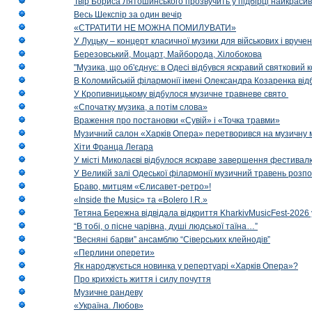
Твір Бориса Лятошинського прозвучить у підбірці найкраси
Весь Шекспір за один вечір
«СТРАТИТИ НЕ МОЖНА ПОМИЛУВАТИ»
У Луцьку – концерт класичної музики для військових і вруче
Березовський, Моцарт, Майборода, Хілобокова
"Музика, що об'єднує: в Одесі відбувся яскравий святковий
В Коломийській філармонії імені Олександра Козаренка відб
У Кропивницькому відбулося музичне травневе свято
«Спочатку музика, а потім слова»
Враження про постановки «Сувій» і «Точка травми»
Музичний салон «Харків Опера» перетворився на музичну мап
Хіти Франца Легара
У місті Миколаєві відбулося яскраве завершення фестивал
У Великій залі Одеської філармонії музичний травень розп
Браво, митцям «Єлисавет-ретро»!
«Inside the Music» та «Bolero I.R.»
Тетяна Бережна відвідала відкриття KharkivMusicFest-2026 
“В тобі, о пісне чарівна, душі людської таїна…”
“Весняні барви” ансамблю “Сіверських клейнодів”
«Перлини оперети»
Як народжується новинка у репертуарі «Харків Опера»?
Про крихкість життя і силу почуття
Музичне рандеву
«Україна. Любов»