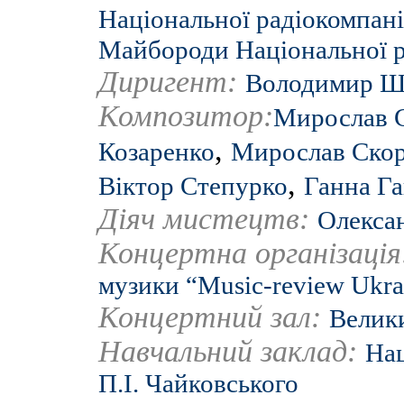
Національної радіокомпані
Майбороди Національної р
Диригент:
Володимир Ш
Композитор:
Мирослав 
,
Козаренко
Мирослав Ско
,
Віктор Степурко
Ганна Г
Діяч мистецтв:
Олексан
Концертна організаці
музики “Music-review Ukra
Концертний зал:
Велики
Навчальний заклад:
Нац
П.І. Чайковського