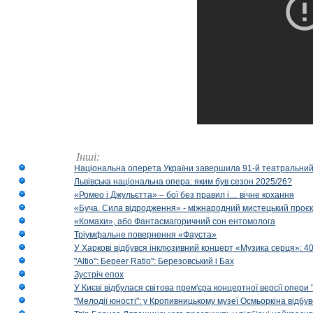
Інші:
Національна оперета України завершила 91-й театральний
Львівська національна опера: яким був сезон 2025/26?
«Ромео і Джульєтта» – бої без правил і… вічне кохання
«Буча. Сила відродження» - міжнародний мистецький проєк
«Комахи», або Фантасмагоричний сон ентомолога
Тріумфальне повернення «Фауста»
У Харкові відбувся інклюзивний концерт «Музика серця»: 400
"Altio": Береer Ratio": Березовський і Бах
Зустріч епох
У Києві відбулася світова прем'єра концертної версії опери
"Мелодії юності": у Кропивницькому музеї Осмьоркіна відб