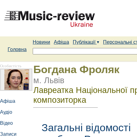
Новини
Афіша
Публікації
Персональні с
Головна
Особистість
Богдана Фроляк
м. Львів
Лавреатка Національної пр
композиторка
Афіша
Аудіо
Відео
Загальні відомості
Записи