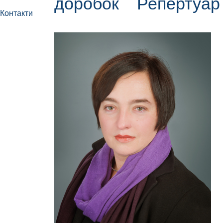
доробок
Репертуа
Контакти