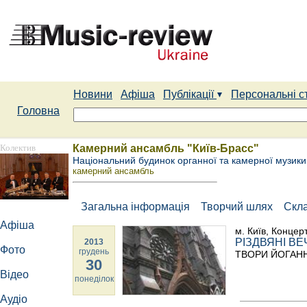
Новини
Афіша
Публікації
Персональні с
Головна
Колектив
Камерний ансамбль "Київ-Брасс"
Національний будинок органної та камерної музики
камерний ансамбль
Загальна інформація
Творчий шлях
Скл
Афіша
м. Київ, Концер
РІЗДВЯНІ ВЕЧ
2013
Фото
грудень
ТВОРИ ЙОГАН
30
Відео
понеділок
Аудіо