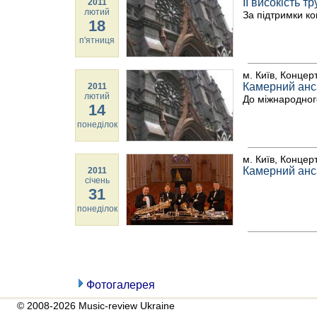
ЇЇ високість 
2011
лютий
За підтримки ко
18
п'ятниця
м. Київ, Концер
Камерний ан
2011
лютий
До міжнародног
14
понеділок
м. Київ, Концер
Камерний ан
2011
січень
31
понеділок
Фотогалерея
© 2008-2026 Music-review Ukraine