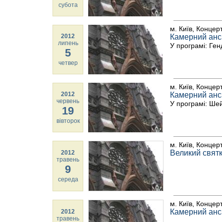
субота
м. Київ, Концер
2012
Камерний анс
липень
У програмі: Ген
5
четвер
м. Київ, Концер
2012
Камерний анс
червень
У програмі: Шей
19
вівторок
м. Київ, Концер
Великий свят
2012
травень
9
середа
м. Київ, Концер
Камерний ан
2012
травень