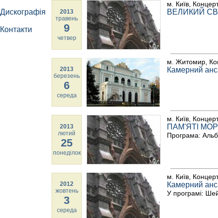
м. Київ, Концер
Дискографія
ВЕЛИКИЙ СВ
2013
травень
9
Контакти
четвер
м. Житомир, Ко
2013
Камерний анс
березень
6
середа
м. Київ, Концер
ПАМ'ЯТІ МО
2013
лютий
Програма: Альб
25
понеділок
м. Київ, Концер
2012
Камерний анс
жовтень
У програмі: Шей
3
середа