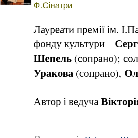
Ф.Сінатри
Лауреати премії ім. І.
Серг
фонду культури
Шепель
(сопрано); сол
Уракова
Ол
(сопрано),
Вікторі
Автор і ведуча