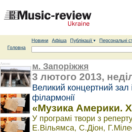
Новини
Афіша
Публікації
Персональні с
Головна
Анонс
м. Запоріжжя
3 лютого 2013, неділ
Великий концертний зал ім
філармонії
«Музика Америки. Х
У програмі твори з реперт
Е.Вільямса, С.Діон, Г.Міл