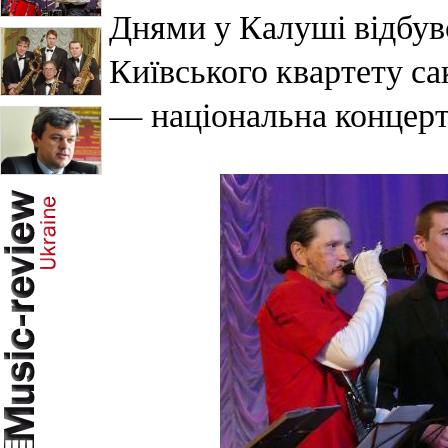
Днями у Калуші відбув
Київського квартету са
— національна концертн