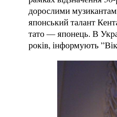
дорослими музикантами 
японський талант Кента
тато — японець. В Укр
років, інформують ”Вік