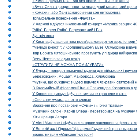
«Ромео і Джульєтта» – бої без правил і… вічне кохання
«Буча. Сила відродження» - міжнародний мистецький проєк
«Комахи», або Фантасмагоричний сон ентомолога
Тріумфальне повернення «Фауста»
У Харкові відбувся інклюзивний концерт «Музика серця»: 400
"Altio": Береer Ratio": Березовський і Бах
Зустріч епох
У Києві відбулася світова прем'єра концертної версії опери
"Мелодії юності": у Кропивницькому музеї Осмьоркіна відб
Твір Бориса Лятошинського прозвучить у підбірці найкраси
Весь Шекспір за один вечір
«СТРАТИТИ НЕ МОЖНА ПОМИЛУВАТИ»
У Луцьку – концерт класичної музики для військових і вруче
Березовський, Моцарт, Майборода, Хілобокова
"Музика, що об'єднує: в Одесі відбувся яскравий святковий
В Коломийській філармонії імені Олександра Козаренка відб
У Кропивницькому відбулося музичне травневе свято
«Спочатку музика, а потім слова»
Враження про постановки «Сувій» і «Точка травми»
Музичний салон «Харків Опера» перетворився на музичну мап
Хіти Франца Легара
У місті Миколаєві відбулося яскраве завершення фестивал
У Великій залі Одеської філармонії музичний травень розп
Браво, митцям «Єлисавет-ретро»!