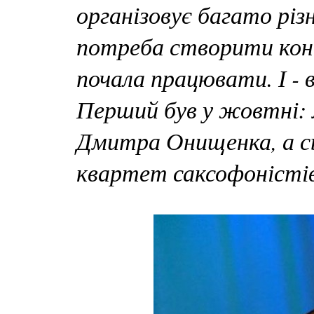
організовує багато різ
потреба створити конц
почала працювати. І - 
Перший був у жовтні: 
Дмитра Онищенка, а сь
квартет саксофоністів