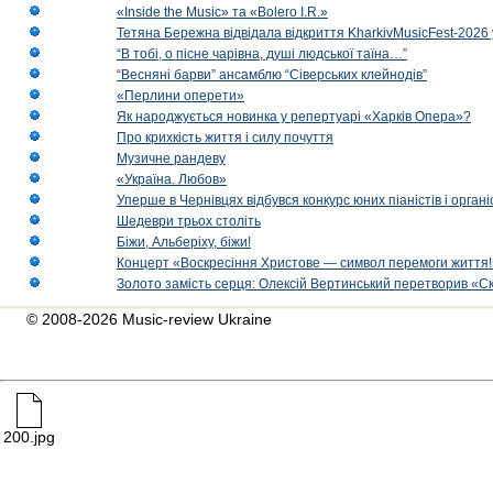
«Inside the Music» та «Bolero I.R.»
Тетяна Бережна відвідала відкриття KharkivMusicFest-2026 
“В тобі, о пісне чарівна, душі людської таїна…”
“Весняні барви” ансамблю “Сіверських клейнодів”
«Перлини оперети»
Як народжується новинка у репертуарі «Харків Опера»?
Про крихкість життя і силу почуття
Музичне рандеву
«Україна. Любов»
Уперше в Чернівцях відбувся конкурс юних піаністів і орг
Шедеври трьох століть
Біжи, Альберіху, біжи!
Концерт «Воскресіння Христове — символ перемоги життя!
Золото замість серця: Олексій Вертинський перетворив «С
© 2008-2026 Music-review Ukraine
200.jpg