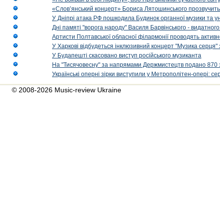
«Слов’янський концерт» Бориса Лятошинського прозвучить
У Дніпрі атака РФ пошкодила Будинок органної музики та у
Дні памяті "ворога народу" Василя Барвінського - видатного
Артисти Полтавської обласної філармонії проводять активно
У Харкові відбудеться інклюзивний концерт "Музика серця" 
У Будапешті скасовано виступ російського музиканта
На "Тисячовесну" за напрямами Держмистецтв подано 870 за
Українські оперні зірки виступили у Метрополітен-опері: с
© 2008-2026 Music-review Ukraine