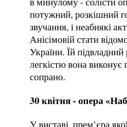
в минулому - солісти о
потужний, розкішний г
звучання, і неабиякі ак
Анісімовій стати відо
України. Їй підвладний 
легкістю вона виконує п
сопрано.
30 квітня - опера «Наб
У виставі, прем’єра яко