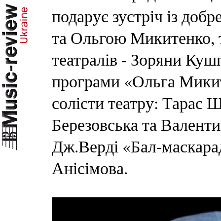
подарує зустріч із до
та Ольгою Микитенко, т
театралів - Зоряни Куш
програми «Ольга Микит
солісти театру: Тарас 
Березовська та Валенти
Дж.Верді «Бал-маскарад
Анісімова.