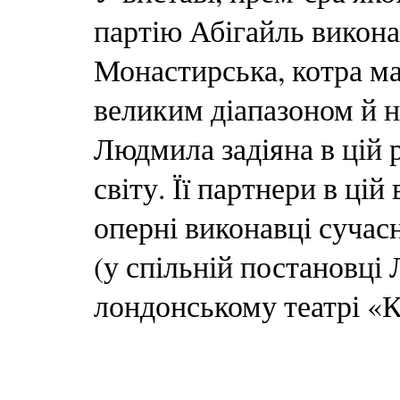
партію Абігайль викон
Монастирська, котра м
великим діапазоном й 
Людмила задіяна в цій 
світу. Її партнери в цій
оперні виконавці сучасн
(у спільній постановці
лондонському театрі «К