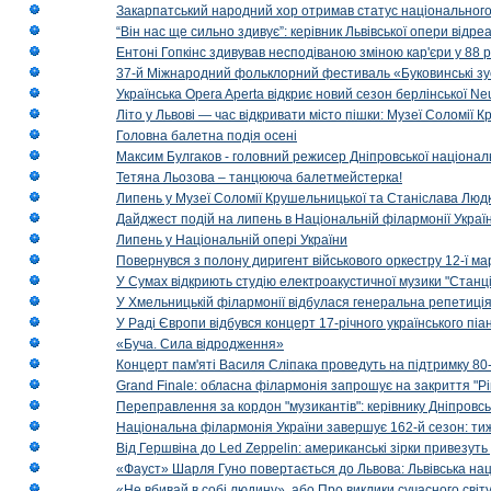
Закарпатський народний хор отримав статус національног
“Він нас ще сильно здивує”: керівник Львівської опери відр
Ентоні Гопкінс здивував несподіваною зміною кар'єри у 88 ро
37-й Міжнародний фольклорний фестиваль «Буковинські зус
Українська Opera Aperta відкриє новий сезон берлінської Ne
Літо у Львові — час відкривати місто пішки: Музеї Соломії
Головна балетна подія осені
Максим Булгаков - головний режисер Дніпровської націонал
Тетяна Льозова – танцююча балетмейстерка!
Липень у Музеї Соломії Крушельницької та Станіслава Людк
Дайджест подій на липень в Національній філармонії Украї
Липень у Національній опері України
Повернувся з полону диригент військового оркестру 12-ї ма
У Сумах відкриють студію електроакустичної музики "Станці
У Хмельницькій філармонії відбулася генеральна репетиці
У Раді Європи відбувся концерт 17-річного українського пі
«Буча. Сила відродження»
Концерт пам'яті Василя Сліпака проведуть на підтримку 80
Grand Finale: обласна філармонія запрошує на закриття "Р
Переправлення за кордон "музикантів": керівнику Дніпровсь
Національна філармонія України завершує 162-й сезон: ти
Від Гершвіна до Led Zeppelin: американські зірки привезуть
«Фауст» Шарля Гуно повертається до Львова: Львівська на
«Не вбивай в собі людину», або Про виклики сучасного світ