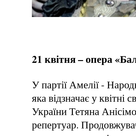
21 квітня – опера «Ба
У партії Амелії - Наро
яка відзначає у квітні 
України Тетяна Анісім
репертуар. Продовжувачк