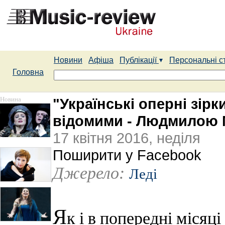
Новини
Афіша
Публікації
Персональні с
Головна
Новина
"Українські оперні зірки
відомими - Людмилою 
17 квітня 2016, неділя
Поширити у Facebook
Джерело:
Леді
Я
к і в попередні місяці