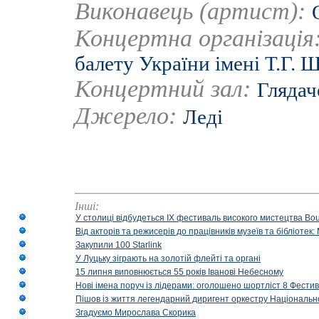
Виконавець (артист):
Концертна організація
балету України імені Т.Г. 
Концертний зал:
Глядач
Джерело:
Леді
Інші:
У столиці відбудеться IX фестиваль високого мистецтва Bouq
Від акторів та режисерів до працівників музеїв та бібліоте
Закупили 100 Starlink
У Луцьку зіграють на золотій флейті та органі
15 липня виповнюється 55 років Іванові Небесному
Нові імена поруч із лідерами: оголошено шортліст 8 Фест
Пішов із життя легендарний диригент оркестру Національн
Згадуємо Мирослава Скорика