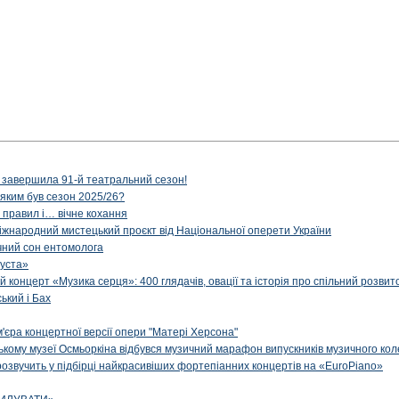
 завершила 91-й театральний сезон!
 яким був сезон 2025/26?
з правил і… вічне кохання
іжнародний мистецький проєкт від Національної оперети України
чний сон ентомолога
уста»
й концерт «Музика серця»: 400 глядачів, овації та історія про спільний розвит
ський і Бах
м'єра концертної версії опери "Матері Херсона"
цькому музеї Осмьоркіна відбувся музичний марафон випускників музичного ко
озвучить у підбірці найкрасивіших фортепіанних концертів на «EuroPiano»