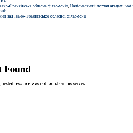
авка
,
вано-Франківська обласна філармонія
Національний портал академічної 
онія
ий зал Івано-Франківської обласної філармонії