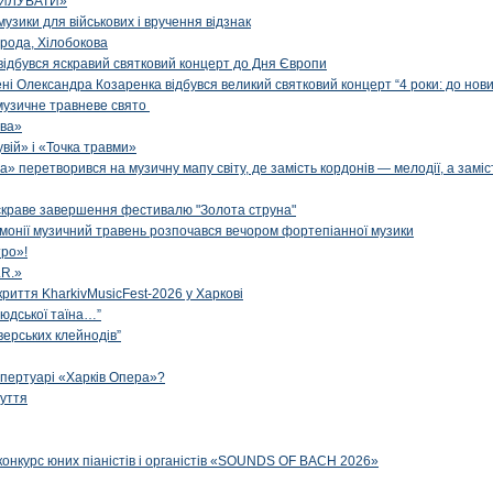
ИЛУВАТИ»
музики для військових і вручення відзнак
рода, Хілобокова
і відбувся яскравий святковий концерт до Дня Європи
ені Олександра Козаренка відбувся великий святковий концерт “4 роки: до нов
музичне травневе свято
ова»
вій» і «Точка травми»
» перетворився на музичну мапу світу, де замість кордонів — мелодії, а заміс
яскраве завершення фестивалю "Золота струна"
рмонії музичний травень розпочався вечором фортепіанної музики
ро»!
.R.»
криття KharkivMusicFest-2026 у Харкові
 людської таїна…”
верських клейнодів”
епертуарі «Харків Опера»?
чуття
конкурс юних піаністів і органістів «SOUNDS OF BACH 2026»