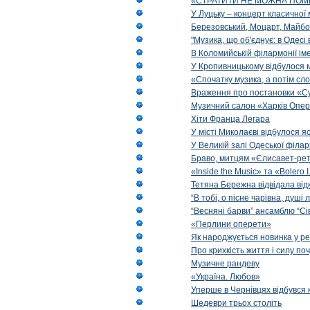
«СТРАТИТИ НЕ МОЖНА ПОМ
У Луцьку – концерт класичної 
Березовський, Моцарт, Майбо
"Музика, що об'єднує: в Одес
В Коломийській філармонії ім
У Кропивницькому відбулося 
«Спочатку музика, а потім сл
Враження про постановки «Су
Музичний салон «Харків Опера
Хіти Франца Легара
У місті Миколаєві відбулося 
У Великій залі Одеської філа
Браво, митцям «Єлисавет-рет
«Inside the Music» та «Bolero I
Тетяна Бережна відвідала від
“В тобі, о пісне чарівна, душі
“Весняні барви” ансамблю “Сі
«Перлини оперети»
Як народжується новинка у р
Про крихкість життя і силу по
Музичне рандеву
«Україна. Любов»
Уперше в Чернівцях відбувся 
Шедеври трьох століть