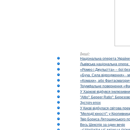
Інші:
Національна оперета України
Львівська національна опера:
«Ромео і Джульєтта» – бої бе
«Буча. Сила відродження» - м
«Комахи», або Фантасмагори
Тріумфальне повернення «Фа
У Харкові відбувся інклюзивни
"Altio": Береer Ratio": Березов
Зустріч епох
У Києві відбулася світова пре
"Мелодії юності": у Кропивни
Твір Бориса Лятошинського пр
Весь Шекспір за один вечір