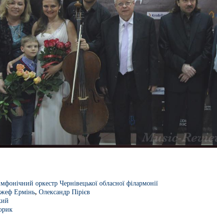
мфонічний оркестр Чернівецької обласної філармонії
,
жеф Ермінь
Олександр Пірієв
кий
орик