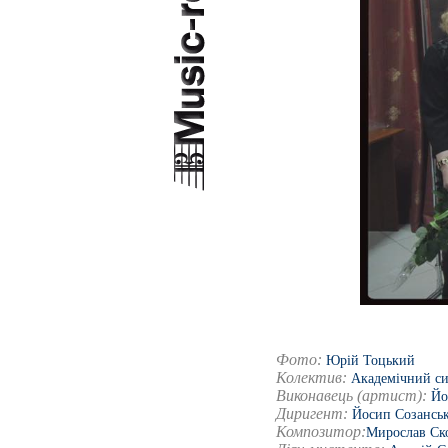
Фото:
Юрій Тоцький
Колектив:
Академічний си
Виконавець (артист):
Йо
Диригент:
Йосип Созансь
Композитор:
Мирослав Ск