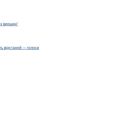
их вершин”
ть відстаней — голоси