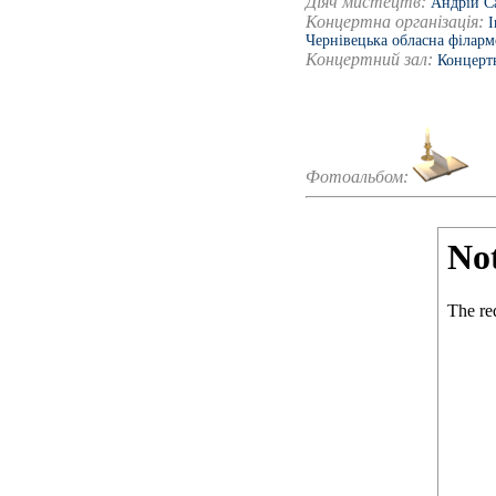
Діяч мистецтв:
Андрій С
Концертна організація:
І
Чернівецька обласна філарм
Концертний зал:
Концертн
Фотоальбом: