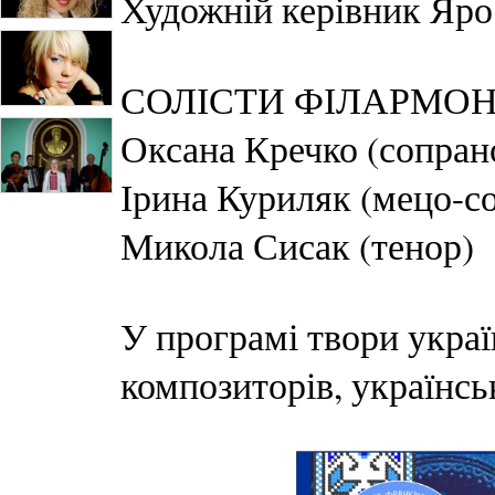
Художній керівник Яро
СОЛІСТИ ФІЛАРМОНІ
Оксана Кречко (сопран
Ірина Куриляк (мецо-с
Микола Сисак (тенор)
У програмі твори украї
композиторів, українськ