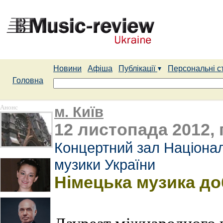
Новини
Афіша
Публікації
Персональні с
Головна
Анонс
м. Київ
12 листопада 2012, 
Концертний зал Націонал
музики України
Німецька музика д