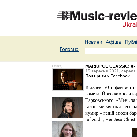
Новини
Афіша
Публі
Головна
Огляд
MARIUPOL CLASSIC: як 
15 вересня 2021, середа
Поширити у Facebook
В далекі 70-ті фантасти
комета. Його композитор
Тарковського: «Мені, за
законами музики весь на
кумир – геній епохи бар
ruf zu dir, HerrJesu Chr