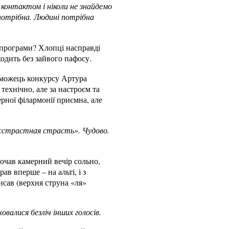
 контактом і ніколи не знайдемо
 потрібна. Людині потрібна
і програми? Хлопці насправді
ходить без зайвого пафосу.
реможець конкурсу Артура
технічно, але за настроєм та
ерної філармонії приємна, але
бесстрастная страсть». Чудово.
почав камерний вечір сольно,
в вперше – на альті, і з
исав (верхня струна «ля»
овалися безліч інших голосів.