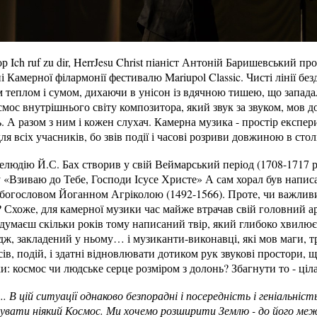
 Ich ruf zu dir, HerrJesu Christ піаніст Антоній Баришевський п
 Камерної філармонії фестивалю Mariupol Classic. Чисті лінії бе
еплом і сумом, дихаючи в унісон із вдячною тишею, що западала 
мос внутрішнього світу композитора, який звук за звуком, мов д
 А разом з ним і кожен слухач. Камерна музика - простір експери
я всіх учасників, бо звів події і часові розриви довжиною в століт
людію Й.С. Бах створив у свій Веймарський період (1708-1717 р
у «Взиваю до Тебе, Господи Ісусе Христе» А сам хорал був напи
у богословом Йоганном Агріколою (1492-1566). Проте, чи важлив
? Схоже, для камерної музики час майже втрачав свій головний ар
 думаєш скільки років тому написаний твір, який глибоко хвилює
ж, закладений у ньому… і музиканти-виконавці, які мов маги, т
ів, подій, і здатні відновлювати дотиком рук звукові простори, щ
: космос чи людське серце розміром з долонь? Збагнути то - ціла
... В цій ситуації однаково безпорадні і посередність і геніальніс
вувати ніякий Космос. Ми хочемо розширити Землю - до його меж