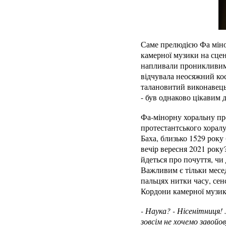
Саме прелюдією Фа мінор
камерної музики на сцені
напливали проникливим т
відчувала неосяжний кос
талановитий виконавець.
- був однаково цікавим дл
Фа-мінорну хоральну пре
протестантського хорал
Баха, близько 1529 рок
вечір вересня 2021 року
йдеться про почуття, чи
Важливим є тільки месед
пальцях нитки часу, сенс
Кордони камерної музики
- Наука? - Нісенітниця! 
зовсім не хочемо завойо