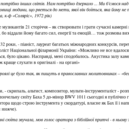
потрібно інших світів. Нам потрібно дзеркало ... Ми б'ємося над
овищі людини, що рветься до мети, якої він боїться, яка йому не
, к-ф «Соляріс», 1972 рік)
 музикантів 21 сторіччя – як створювати і грати сучасні камерн
, бо віддали йому багато сил, енергії та емоцій… тож розмова ви
2 роки, - піаніст, лауреат багатьох міжнародних конкурсів, пе
соліст Національної філармонії України: «Можливо не все вдалося 
ься, було цікаво. Насправді, мені сподобалось. Акустика залу кам
 краще слухати в оригіналі - на органі»
 роялі це було так, як пишуть в православних молитовниках – «
и, - скрипаль, альтист, композитор, мульти-інструменталіст - роз
ончельну сюїту Баха 5 до-мінор BWV 1011 сьогодні я публічно гра
тора щодо строю інструмента у скордатурі, власне як Бах її і нап
н нижче).
і сюїта звучала, мов голос оратора з біблійної притчі - в ньому х