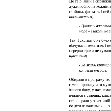
Це твір, який є справжн
дуже люблю і в кожнім в
глибина, фантазія, і це
посміхається
).
-
Цікаве у вас став
море – і ніколи не 
Так! І скільки б не було
відчуваєш тематизм, і 
перерви трохи не гуманн
щасливим
)
-
За якими критері
концерт вперше.
Обирали в програму те, 
є мета пропагувати музи
іншого боку, у нас немає
вчилися в старших клас
село і грали у звичайній
бо діти ж маленькі»… Але
нас було. Я грав Партит