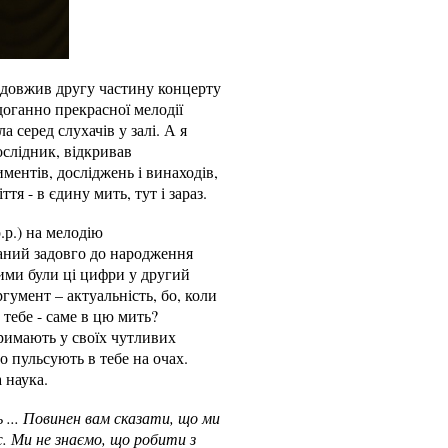
родовжив другу частину концерту
здоганно прекрасної мелодії
серед слухачів у залі. А я
ослідник, відкривав
ментів, досліджень і винаходів,
тя - в єдину мить, тут і зараз.
.р.) на мелодію
саний задовго до народження
ими були ці цифри у другий
гумент – актуальність, бо, коли
 тебе - саме в цю мить?
римають у своїх чутливих
о пульсують в тебе на очах.
 наука.
ть ... Повинен вам сказати, що ми
.
Ми не знаємо, що робити з