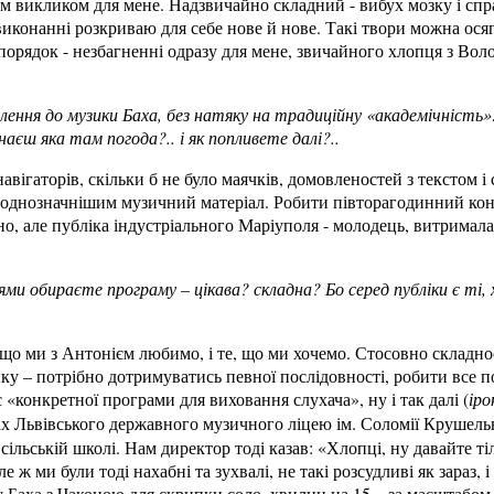
ім викликом для мене. Надзвичайно складний - вибух мозку і спр
иконанні розкриваю для себе нове й нове. Такі твори можна ося
й порядок - незбагненні одразу для мене, звичайного хлопця з Во
лення до музики Баха, без натяку на традиційну «академічність»:
знаєш яка там погода?.. і як попливете далі?..
 навігаторів, скільки б не було маячків, домовленостей з текстом
неоднозначнішим музичний матеріал. Робити півторагодинний кон
о, але публіка індустріального Маріуполя - молодець, витримала
ями обираєте програму – цікава? складна? Бо серед публіки є ті
що ми з Антонієм любимо, і те, що ми хочемо. Стосовно складно
ку – потрібно дотримуватись певної послідовності, робити все п
 «конкретної програми для виховання слухача», ну і так далі (
іро
ах
Львівського державного музичного ліцею ім. Соломії Крушельн
 сільській школі. Нам директор тоді казав: «Хлопці, ну давайте тіл
 ж ми були тоді нахабні та зухвалі, не такі розсудливі як зараз, 
у Баха з Чаконою для скрипки соло, хвилин на 15 – за масштабом