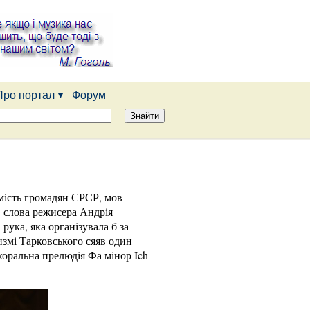
Про портал
Форум
омість громадян СРСР, мов
в слова режисера Андрія
рука, яка організувала б за
измі Тарковського сяяв один
хоральна прелюдія Фа мінор Ich