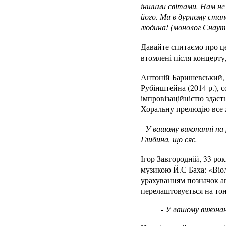
іншими світами. Нам не 
його. Ми в дурному стан
людина! (монолог Снаута
Давайте спитаємо про це
втомлені після концерту
Антоній Баришевський, 3
Рубінштейна (2014 р.), 
імпровізаційністю здаєт
Хоральну прелюдію все ж
-
У вашому виконанні на
Глибина, що сяє.
Ігор Завгородній, 33 рок
музикою Й.С Баха: «Віол
урахуванням позначок ав
перелаштовується на то
-
У вашому виконанн