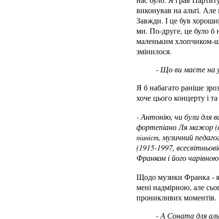
виконував на альті. Але 
Завжди. І це був хороший
ми. По-друге, це було б 
маленьким хлопчиком-школ
змінилося.
-
Що ви маєте на у
Я б набагато раніше зроз
хоче цього концерту і т
- Антонію, чи були для в
фортепіано Ля мажор (в
, музичний педаго
піаніст
(1915-1997,
всесвітньові
Франком і його чарівно
Щодо музики Франка - я 
мені надмірною, але сьо
проникливих моментів.
-
А Соната для аль