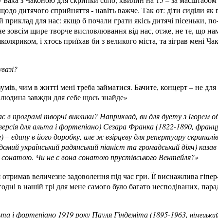
щодо дитячого сприйняття - навіть важче. Так от: діти сиділи як 
 приклад для нас: якщо б почали грати якісь дитячі пісеньки, по-
не зовсім щире творче висловлювання від нас, отже, не те, що нам 
яриком, і хтось приїхав би з великого міста, та зіграв мені Чак
вазі?
умів, чим в житті мені треба займатися. Бачите, концерт – не для в
а людина завжди для себе щось знайде»
ас в програмі творчі виклики?
Наприклад, ви для дуету з Ігорем о
ерсія для альта і фортепіано) Сезара Франка (1822-1890, франц
г) – єдину в його доробку, але ж взірцеву для репертуару скрипалі
домий український радянський піаніст та громадський діяч) казав
ю сонатою. Чи не є вона сонатою прустівського Вентейля?»
отримав величезне задоволення під час гри. Її виснажлива гіпер
годні в нашій грі для мене самого було багато несподіваних, пар
та і фортепіано 1919 року Пауля Гіндеміта (1895-1963,
німецьки