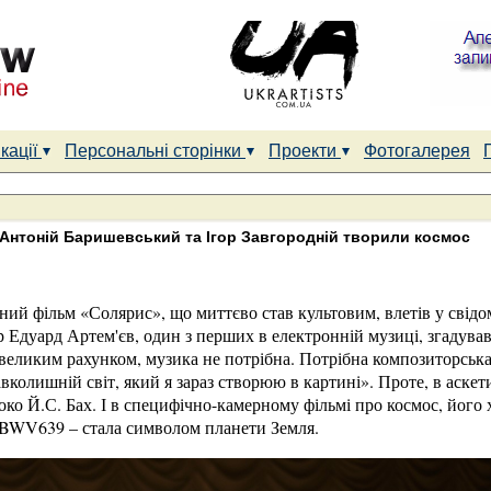
кації
Персональні сторінки
Проекти
Фотогалерея
Антоній Баришевський та Ігор Завгородній творили космос
чний фільм «Солярис», що миттєво став культовим, влетів у свід
 Едуард Артем'єв, один з перших в електронній музиці, згадува
 великим рахунком, музика не потрібна. Потрібна композиторська 
вколишній світ, який я зараз створюю в картині». Проте, в аскет
око Й.С. Бах. І в специфічно-камерному фільмі про космос, його 
ist BWV639 – стала символом планети Земля.