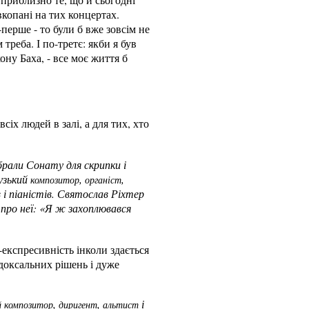
вкопані на тих концертах.
перше - то були б вже зовсім не
треба. І по-третє: якби я був
ону Баха, - все моє життя б
сіх людей в залі, а для тих, хто
брали Сонату для скрипки і
узький
,
,
композитор
органіст
в і піаністів. Святослав Ріхтер
 про неї: «Я ж захоплювався
-експресивність інколи здається
адоксальних рішень і дуже
,
,
і
й
композитор
диригент
альтист