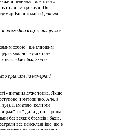
авжній челендж - але я його
гнути лише з роками. Ця
лодимир-Волинського (
іронічно
 ніби входиш в ту глибину, як в
 і самим собою - ще глибшим
церт складної музики без
!» (
виглядає абсолютно
, хто прийшов на камерний
сті - питання дуже тонке. Якщо
оступово й методично. Але, з
нізує
). Пам’ятаю, коли ми
ицької, то їздили до товариша в
ьки без всяких брамсів і бахів,
і заграли все найскладніше, що в
 приблизно те, що й сьогодні