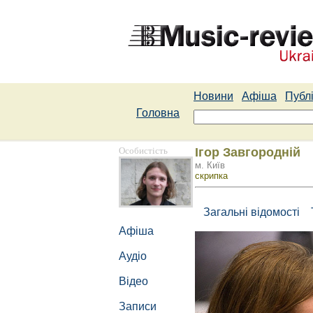
Новини
Афіша
Публі
Головна
Особистість
Ігор Завгородній
м. Київ
скрипка
Загальні відомості
Афіша
Аудіо
Відео
Записи