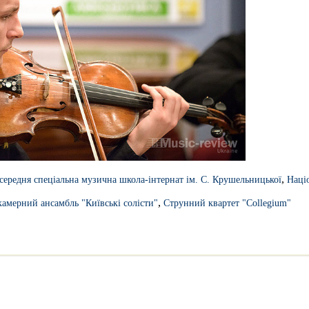
,
 середня спеціальна музична школа-інтернат ім. С. Крушельницької
Наці
,
амерний ансамбль "Київські солісти"
Струнний квартет "Collegium"