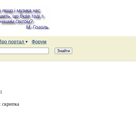
Про портал
Форум
ї
:
скрипка