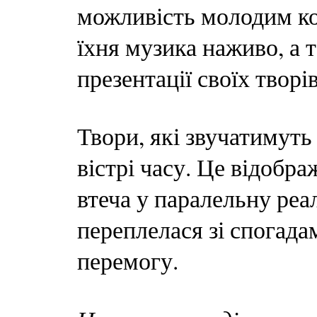
можливість молодим ко
їхня музика наживо, а 
презентації своїх творі
Твори, які звучатимуть
вістрі часу. Це відобр
втеча у паралельну реал
переплелася зі спогада
перемогу.