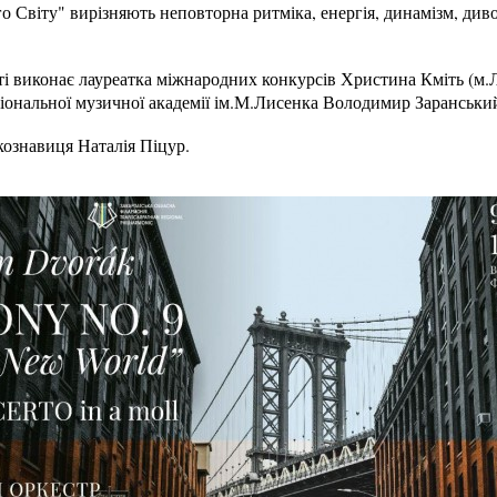
 Світу" вирізняють неповторна ритміка, енергія, динамізм, див
і виконає лауреатка міжнародних конкурсів Христина Кміть (м.Л
ціональної музичної академії ім.М.Лисенка Володимир Заранськи
кознавиця Наталія Піцур.