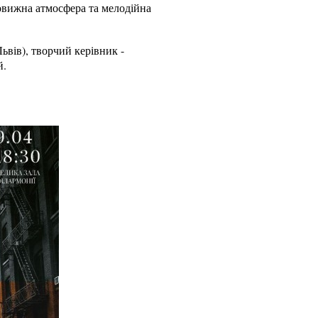
овижна атмосфера та мелодійна
ьвів), творчий керівник -
й.