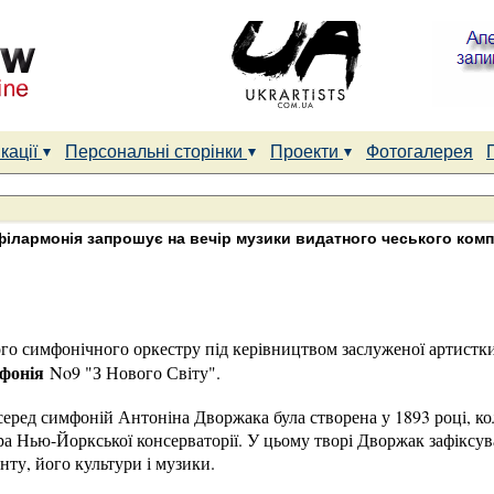
кації
Персональні сторінки
Проекти
Фотогалерея
філармонія запрошує на вечір музики видатного чеського ком
го симфонічного оркестру під керівництвом заслуженої артистки
фонія
No9 "З Нового Світу".
серед симфоній Антоніна Дворжака була створена у 1893 році, к
 Нью-Йоркської консерваторії. У цьому творі Дворжак зафіксува
ту, його культури і музики.