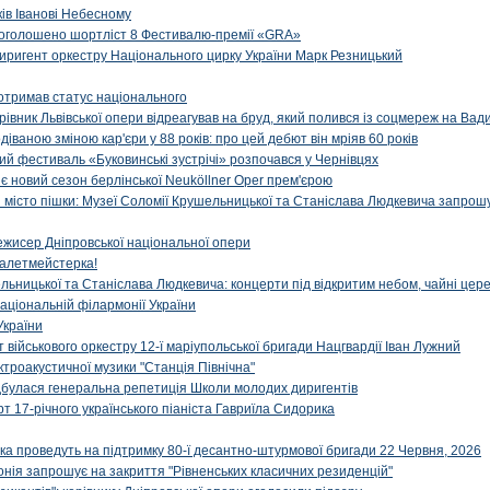
ів Іванові Небесному
: оголошено шортліст 8 Фестивалю-премії «GRA»
иригент оркестру Національного цирку України Марк Резницький
отримав статус національного
ерівник Львівської опери відреагував на бруд, який полився із соцмереж на Ва
діваною зміною кар'єри у 88 років: про цей дебют він мріяв 60 років
й фестиваль «Буковинські зустрічі» розпочався у Чернівцях
иє новий сезон берлінської Neuköllner Oper прем'єрою
ти місто пішки: Музеї Соломії Крушельницької та Станіслава Людкевича запрошу
ежисер Дніпровської національної опери
алетмейстерка!
льницької та Станіслава Людкевича: концерти під відкритим небом, чайні цер
аціональній філармонії України
України
військового оркестру 12-ї маріупольської бригади Нацгвардії Іван Лужний
ктроакустичної музики "Станція Північна"
ідбулася генеральна репетиція Школи молодих диригентів
т 17-річного українського піаніста Гавриїла Сидорика
ка проведуть на підтримку 80-ї десантно-штурмової бригади 22 Червня, 2026
онія запрошує на закриття "Рівненських класичних резиденцій"