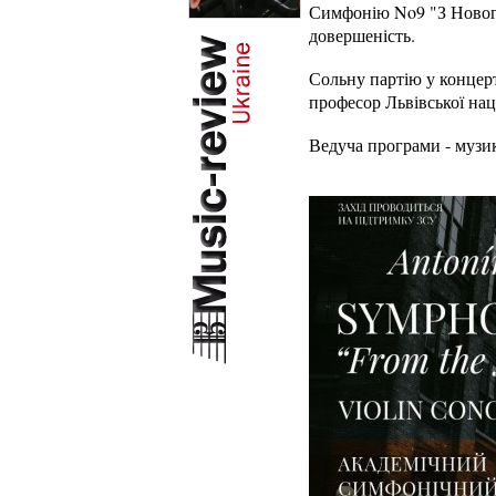
Симфонію No9 "З Нового
довершеність.
Сольну партію у концерт
професор Львівської на
Ведуча програми - музи