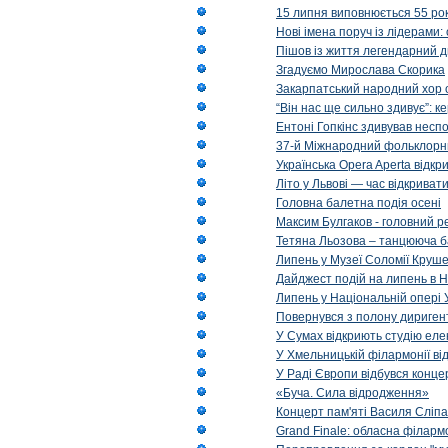
15 липня виповнюється 55 рок
Нові імена поруч із лідерами
Пішов із життя легендарний д
Згадуємо Мирослава Скорика
Закарпатський народний хор 
“Він нас ще сильно здивує”: к
Ентоні Гопкінс здивував неспо
37-й Міжнародний фольклорни
Українська Opera Aperta відкр
Літо у Львові — час відкрива
Головна балетна подія осені
Максим Булгаков - головний р
Тетяна Льозова – танцююча б
Липень у Музеї Соломії Круше
Дайджест подій на липень в Н
Липень у Національній опері 
Повернувся з полону диригент 
У Сумах відкриють студію еле
У Хмельницькій філармонії в
У Раді Європи відбувся концер
«Буча. Сила відродження»
Концерт пам'яті Василя Сліпа
Grand Finale: обласна філарм