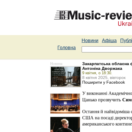
Новини
Афіша
Публі
Головна
Новина
Закарпатська обласна 
Антоніна Дворжака
9 квітня, о 18:30.
8 квітня 2025, вівторок
Поширити у Facebook
У виконанні Академічно
Сим
Цанько прозвучить
Остання й найвідоміша 
США на посаді директора
американського континен