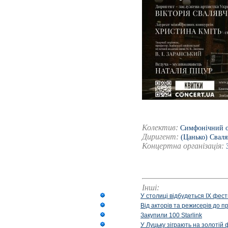
Колектив:
Симфонічний ор
Диригент:
(Цанько) Свал
Концертна організація:
Інші:
У столиці відбудеться IX фест
Від акторів та режисерів до п
Закупили 100 Starlink
У Луцьку зіграють на золотій 