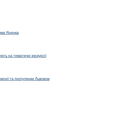
дима Яценка
ють на тематичні екскурсії
емонії та прогулянки Львовом