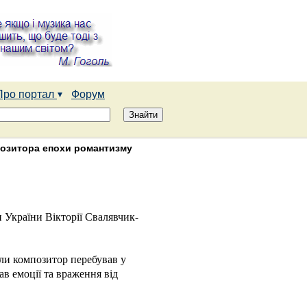
Про портал
Форум
позитора епохи романтизму
 України Вікторії Свалявчик-
оли композитор перебував у
в емоції та враження від