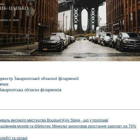
кестр Закарпатської обласної філармонії
явчик
Закарпатська обласна філармонія
иваль високого мистецтва Bouquet Kyiv Stage - що у програмі
рацівників музеїв та бібліотек: Мінкульт анонсував зростання зарплат на 70%
флейті та органі