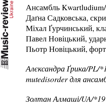
Ансамбль Kwartludium/
Даґна Садковська, скр
Міхал Ґурчинський, кла
Павел Новіцький, удар
Пьотр Новіцький, форт
Алєксандра Ґрика/PL/*
mutedisorder для ансам
Золтан Алмаші/UA/*19