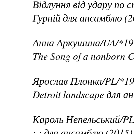
Відлуння від удару по 
Гурній для ансамблю (2
Анна Аркушина/UA/*19
The Song of a nonborn 
Ярослав Плонка/PL/*19
Detroit landscape для а
Кароль Непельський/PL
: : для ансамблю (2015)