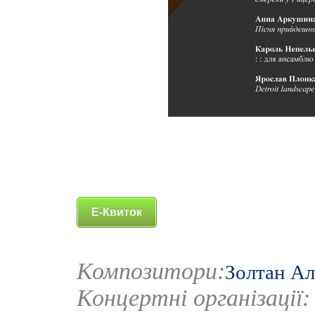
Е-Квиток
Композитори:
Золтан А
Концертні організації