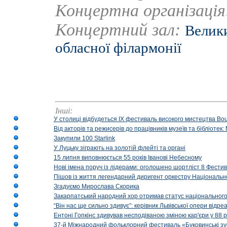
Концертна організаці
Концертний зал:
Велики
обласної філармонії
Інші:
У столиці відбудеться IX фестиваль високого мистецтва Bouq
Від акторів та режисерів до працівників музеїв та бібліоте
Закупили 100 Starlink
У Луцьку зіграють на золотій флейті та органі
15 липня виповнюється 55 років Іванові Небесному
Нові імена поруч із лідерами: оголошено шортліст 8 Фест
Пішов із життя легендарний диригент оркестру Національн
Згадуємо Мирослава Скорика
Закарпатський народний хор отримав статус національног
“Він нас ще сильно здивує”: керівник Львівської опери відр
Ентоні Гопкінс здивував несподіваною зміною кар'єри у 88 ро
37-й Міжнародний фольклорний фестиваль «Буковинські зус