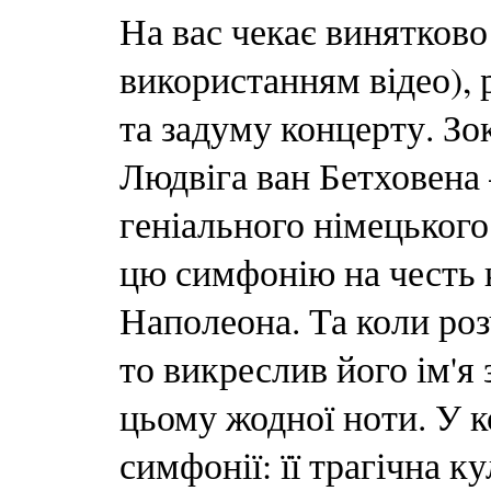
На вас чекає винятково
використанням відео), 
та задуму концерту. З
Людвіга ван Бетховена 
геніального німецького
цю симфонію на честь 
Наполеона. Та коли роз
то викреслив його ім'я
цьому жодної ноти. У к
симфонії: її трагічна 