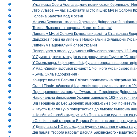
Українська Opera Aperta відкриє новий сезон берлінської Ne
Літо у Львові — час відкривати місто пішки: Музеї Соломії
Головна балетна подія осені
Максим Булгаков - головний режисер Дніпровської націонал
Тетяна Льозова – танцююча балетмейстерка!
Липень у Музеї Соломії Крушельницької та Станіслава Людк
Дайджест подій на липень в Національній філармонії Украї
Липень у Національній опері України
Повернувся з полону диригент військового оркестру 12-ї ма
У Сумах відкриють студію електроакустичної музики "Станці
У Хмельницькій філармонії відбулася генеральна репетиці
У Раді Європи відбувся концерт 17-річного українського пі
«Буча. Сила відродження»
Концерт пам'яті Василя Сліпака проведуть на підтримку 80
Grand Finale: обласна філармонія запрошує на закриття "Р
Переправлення за кордон "музикантів": керівнику Дніпровсь
Національна філармонія України завершує 162-й сезон: ти
Від Гершвіна до Led Zeppelin: американські зірки привезуть
«Фауст» Шарля Гуно повертається до Львова: Львівська на
«Не вбивай в собі людину», або Про виклики сучасного світ
«Слов’янський концерт» Бориса Лятошинського прозвучить
У Дніпрі атака РФ пошкодила Будинок органної музики та у
Дні памяті "ворога народу" Василя Барвінського - видатного