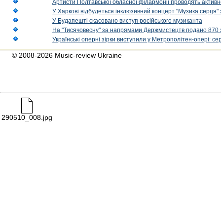
Артисти Полтавської обласної філармонії проводять активно
У Харкові відбудеться інклюзивний концерт "Музика серця" 
У Будапешті скасовано виступ російського музиканта
На "Тисячовесну" за напрямами Держмистецтв подано 870 за
Українські оперні зірки виступили у Метрополітен-опері: с
© 2008-2026 Music-review Ukraine
290510_008.jpg