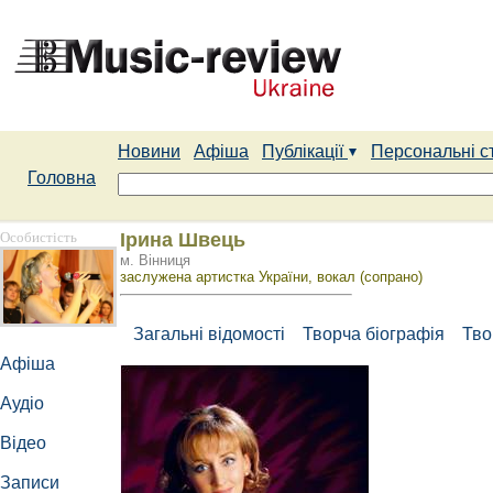
Новини
Афіша
Публікації
Персональні с
Головна
Особистість
Ірина Швець
м. Вінниця
заслужена артистка України, вокал (сопрано)
Загальні відомості
Творча біографія
Тво
Афіша
Аудіо
Відео
Записи