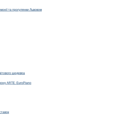
емонії та прогулянки Львовом
вітового шедевра
фону ARTE: EuroPiano
ставок