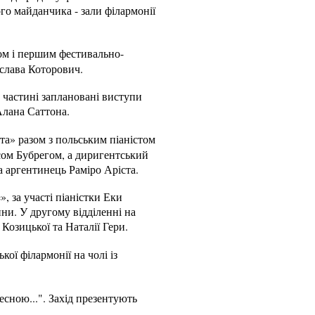
го майданчика - зали філармонії
ом і першим фестивально-
слава Которович.
 частині заплановані виступи
Алана Саттона.
а» разом з польським піаністом
ом Бубрегом, а диригентський
а аргентинець Раміро Аріста.
, за участі піаністки Еки
ни. У другому відділенні на
Козицької та Наталії Гери.
ої філармонії на чолі із
есною...". Захід презентують