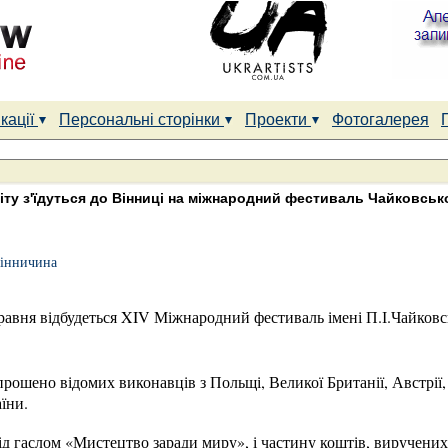
кації
Персональні сторінки
Проекти
Фотогалерея
віту з'їдуться до Вінниці на міжнародний фестиваль Чайковськ
Вінничина
травня відбудеться XIV Міжнародний фестиваль імені П.І.Чайков
прошено відомих виконавців з Польщі, Великої Британії, Австрії, 
їни.
ід гаслом «Мистецтво заради миру», і частину коштів, виручени