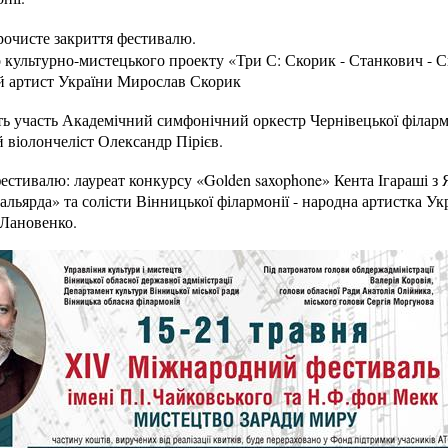
рочисте закриття фестивалю.
культурно-мистецького проекту «Три С: Скорик - Станкович - Си
й артист України Мирослав Скорик
ть участь Академічний симфонічний оркестр Чернівецької філар
 віолончеліст Олександр Пірієв.
естивалю: лауреат конкурсу «Golden saxophone» Кента Ігараші з Я
альярда» та солісти Вінницької філармонії - народна артистка 
 Лановенко.