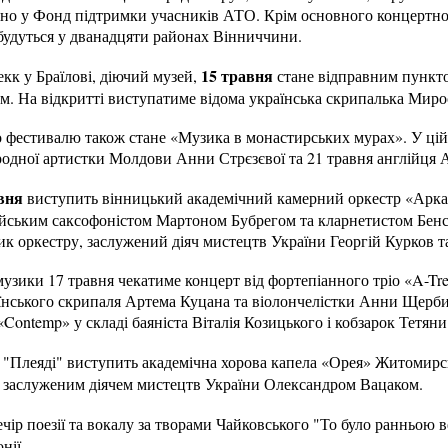
вано у Фонд підтримки учасників АТО. Крім основного концертно
дбудуться у дванадцяти районах Вінниччини.
15 травня
кк у Браїлові, діючий музей,
стане відправним пункт
. На відкритті виступатиме відома українська скрипалька Миро
 фестивалю також стане «Музика в монастирських мурах». У цій
ародної артистки Молдови Анни Стрєзєвої та 21 травня англійця 
вня
виступить вінницький академічний камерний оркестр «Аркат
йським саксофоністом Мартоном Бубрегом та кларнетистом Бенс
ик оркестру, заслужений діяч мистецтв України Георгій Курков т
узики 17 травня чекатиме концерт від фортепіанного тріо «A-Tre»
аїнського скрипаля Артема Куцана та віолончелістки Анни Щерби
Contemp» у складі баяніста Віталія Козицького і кобзарок Тетяни 
й "Плеяді" виступить академічна хорова капела «Орея» Житомирськ
 заслуженим діячем мистецтв України Олександром Вацаком.
ечір поезії та вокалу за творами Чайковського "То було ранньою в
нії.