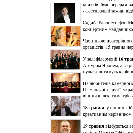
квитків, буде перерахо
- фестивальні заходи ві
Садиба баронеси фон Ме
концертним майданчиком
Частинкою цьогорічного
органістів: 15 травня н
16 тра
У залі філармонії
Артуром Яронем, австрі
пульт ділитимуть керівн
На любителів камерної м
Шаманаурі з Грузії, укр
вінничан чекатиме тріо «
18 травня
, у вінницькі
креативним керівником,
19 травня
відбудеться в
солісти Одеської філармо