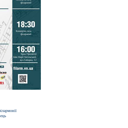
ілармонії
ець