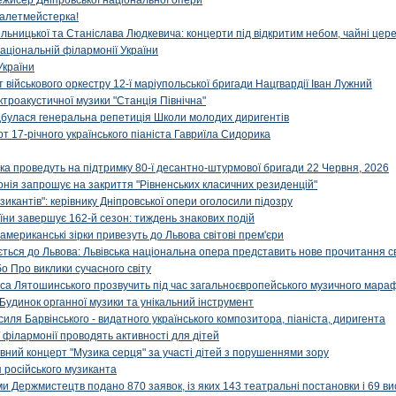
ежисер Дніпровської національної опери
алетмейстерка!
льницької та Станіслава Людкевича: концерти під відкритим небом, чайні цер
аціональній філармонії України
України
військового оркестру 12-ї маріупольської бригади Нацгвардії Іван Лужний
ктроакустичної музики "Станція Північна"
ідбулася генеральна репетиція Школи молодих диригентів
т 17-річного українського піаніста Гавриїла Сидорика
ка проведуть на підтримку 80-ї десантно-штурмової бригади 22 Червня, 2026
онія запрошує на закриття "Рівненських класичних резиденцій"
икантів": керівнику Дніпровської опери оголосили підозру
ни завершує 162-й сезон: тиждень знакових подій
 американські зірки привезуть до Львова світові прем'єри
ться до Львова: Львівська національна опера представить нове прочитання с
о Про виклики сучасного світу
са Лятошинського прозвучить під час загальноєвропейського музичного мара
Будинок органної музики та унікальний інструмент
силя Барвінського - видатного українського композитора, піаніста, диригента
 філармонії проводять активності для дітей
ивний концерт "Музика серця" за участі дітей з порушеннями зору
 російського музиканта
и Держмистецтв подано 870 заявок, із яких 143 театральні постановки і 69 ви