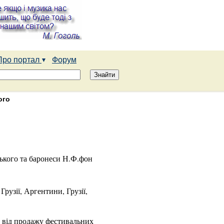
Про портал
Форум
ого
ського та баронеси Н.Ф.фон
Грузії, Аргентини, Грузії,
х від продажу фестивальних