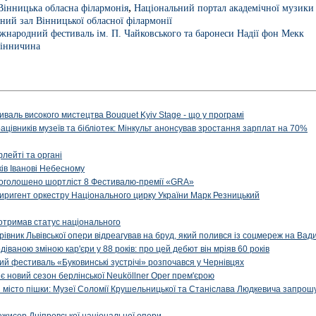
,
Вінницька обласна філармонія
Національний портал академічної музики 
ний зал Вінницької обласної філармонії
жнародний фестиваль ім. П. Чайковського та баронеси Надії фон Мекк
Вінничина
иваль високого мистецтва Bouquet Kyiv Stage - що у програмі
рацівників музеїв та бібліотек: Мінкульт анонсував зростання зарплат на 70%
флейті та органі
ів Іванові Небесному
: оголошено шортліст 8 Фестивалю-премії «GRA»
иригент оркестру Національного цирку України Марк Резницький
отримав статус національного
ерівник Львівської опери відреагував на бруд, який полився із соцмереж на Ва
діваною зміною кар'єри у 88 років: про цей дебют він мріяв 60 років
й фестиваль «Буковинські зустрічі» розпочався у Чернівцях
иє новий сезон берлінської Neuköllner Oper прем'єрою
ти місто пішки: Музеї Соломії Крушельницької та Станіслава Людкевича запрошу