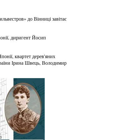
львестров» до Вінниці завітає
монії, диригент Йосип
понії, квартет дерев'яних
України Ірина Швець, Володимир