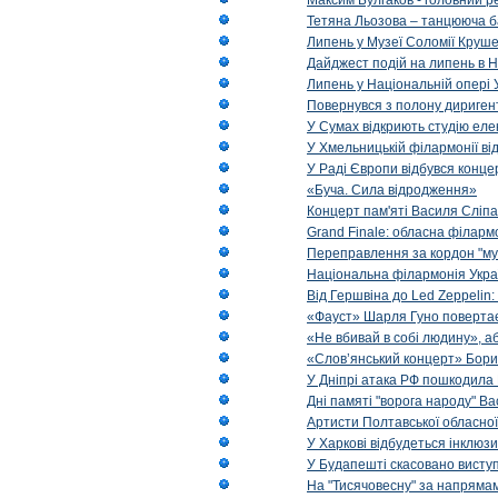
Максим Булгаков - головний р
Тетяна Льозова – танцююча б
Липень у Музеї Соломії Круше
Дайджест подій на липень в Н
Липень у Національній опері 
Повернувся з полону диригент 
У Сумах відкриють студію еле
У Хмельницькій філармонії в
У Раді Європи відбувся концер
«Буча. Сила відродження»
Концерт пам'яті Василя Сліпа
Grand Finale: обласна філарм
Переправлення за кордон "муз
Національна філармонія Украї
Від Гершвіна до Led Zeppelin:
«Фауст» Шарля Гуно повертає
«Не вбивай в собі людину», аб
«Слов’янський концерт» Бори
У Дніпрі атака РФ пошкодила 
Дні памяті "ворога народу" Ва
Артисти Полтавської обласної
У Харкові відбудеться інклюз
У Будапешті скасовано виступ
На "Тисячовесну" за напрямам