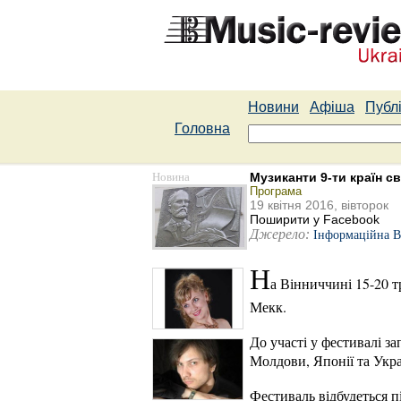
Новини
Афіша
Публі
Головна
Новина
Музиканти 9-ти країн с
Програма
19 квітня 2016, вівторок
Поширити у Facebook
Джерело:
Інформаційна 
Н
а Вінниччині 15-20 
Мекк.
До участі у фестивалі за
Молдови, Японії та Укра
Фестиваль відбудеться п