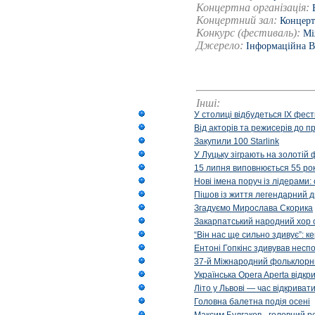
Концертна організація:
Концертний зал:
Концерт
Конкурс (фестиваль):
Мі
Джерело:
Інформаційна 
Інші:
У столиці відбудеться IX фест
Від акторів та режисерів до п
Закупили 100 Starlink
У Луцьку зіграють на золотій 
15 липня виповнюється 55 рок
Нові імена поруч із лідерами
Пішов із життя легендарний д
Згадуємо Мирослава Скорика
Закарпатський народний хор 
“Він нас ще сильно здивує”: к
Ентоні Гопкінс здивував неспо
37-й Міжнародний фольклорни
Українська Opera Aperta відкр
Літо у Львові — час відкрива
Головна балетна подія осені