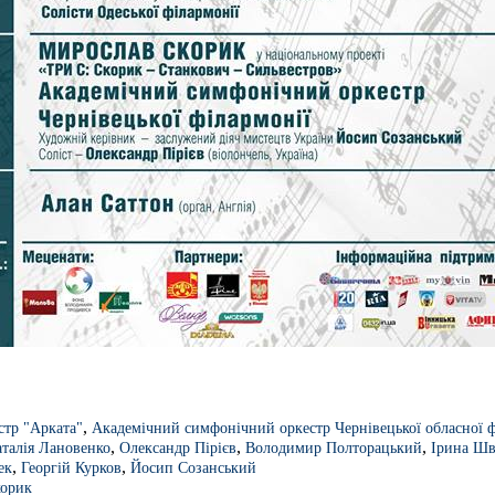
,
стр "Арката"
Академічний симфонічний оркестр Чернівецької обласної ф
,
,
,
талія Лановенко
Олександр Пірієв
Володимир Полторацький
Ірина Шв
,
,
ек
Георгій Курков
Йосип Созанський
корик