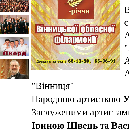
В
с
А
"
А
А
"Вінниця"
У
Народною артисткою
Заслуженими артистам
Іриною Швець
Вас
та