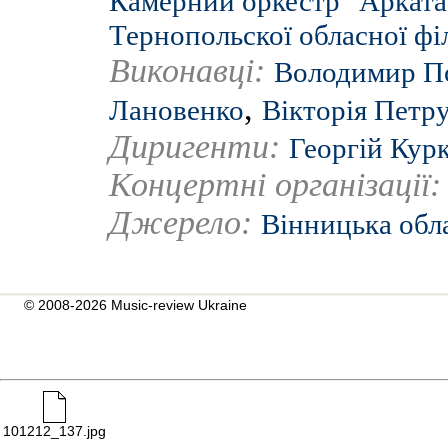
Камерний оркестр "Арката
Тернопольскої обласної фі
Виконавці:
Володимир П
,
Лановенко
Вікторія Петр
Диригенти:
Георгій Кур
Концертні організації
Джерело:
Вінницька обл
© 2008-2026 Music-review Ukraine
101212_137.jpg