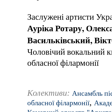
Заслужені артисти Укра
Ауріка Ротару, Олек
Васильківський, Вік
Чоловічий вокальний к
обласної філармонії
Колективи:
Ансамбль пі
,
обласної філармонії
Акаде