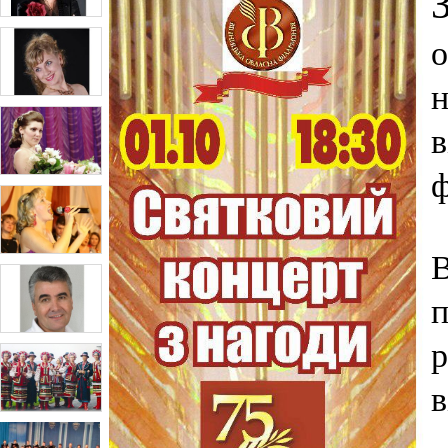
о
н
в
ф
В
п
р
в