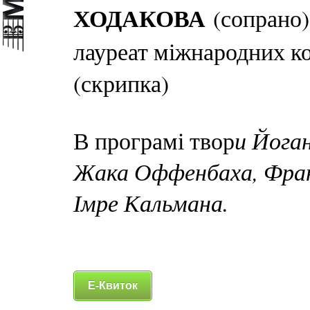
ХОДАКОВА
(сопрано)
лауреат міжнародних к
(скрипка)
и Йога
В програмі твор
Жака Оффенбаха, Фран
Імре Кальмана.
Е-Квиток