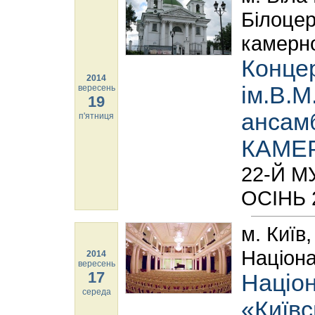
Білоцер
камерно
Концер
2014
ім.В.М
вересень
19
ансам
п'ятниця
КАМЕ
22-Й 
ОСІНЬ 
м. Київ
Націона
2014
вересень
17
Націон
середа
«Київс