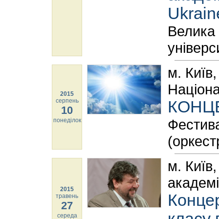
Ukrain
Велика 
універс
м. Київ
Націона
2015
серпень
КОНЦЕ
10
Фестива
понеділок
(оркест
м. Київ
академі
2015
Концер
травень
27
класу 
середа