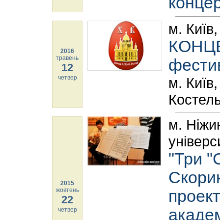
конце
м. Київ,
КОНЦЕ
2016
травень
фести
12
четвер
м. Київ
Костель
м. Ніжи
універс
"Три "
Скорик
2015
жовтень
проек
22
академ
четвер