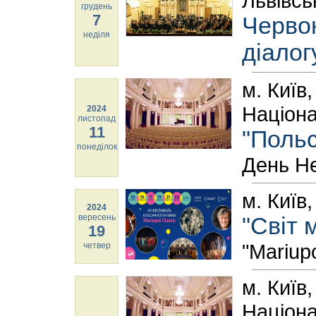
Львівсь
грудень
7
Червон
неділя
діалог
м. Київ
Націона
2024
листопад
11
"Польс
понеділок
День Н
м. Київ
2024
вересень
"Світ 
19
"Mariupo
четвер
м. Київ
Націона