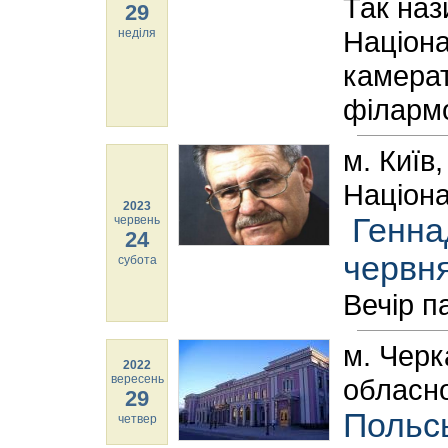
Так наз
29
Націона
неділя
камерат
філармо
м. Київ
Націона
2023
Геннад
червень
24
червн
субота
Вечір п
м. Черк
2022
вересень
обласно
29
Польсь
четвер