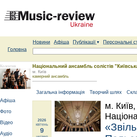
Новини
Афіша
Публікації
Персональні с
Головна
Колектив
Національний ансамбль солістів "Київськ
м. Київ
камерний ансамбль
Загальна інформація
Творчий шлях
Скл
Афіша
м. Київ
Фото
Націона
2026
Відео
«Звіль
квітень
9
Аудіо
четвер