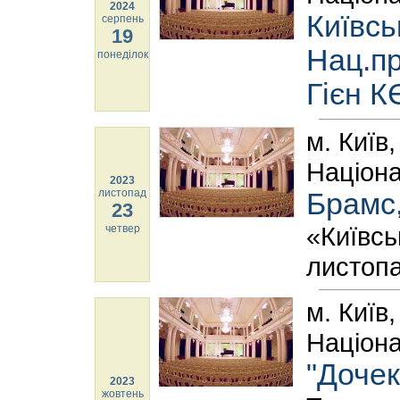
2024
Київсь
серпень
19
Нац.пр
понеділок
Гієн К
м. Київ
Націона
2023
листопад
Брамс,
23
«Київсь
четвер
листопа
м. Київ
Націона
"Дочек
2023
жовтень