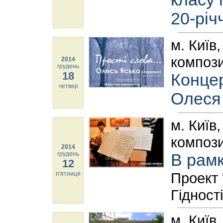
20-річ
м. Київ
компози
2014
грудень
18
Концер
четвер
Олеся 
м. Київ
компози
2014
грудень
В рам
12
Проект 
п'ятниця
Гідності
м. Київ