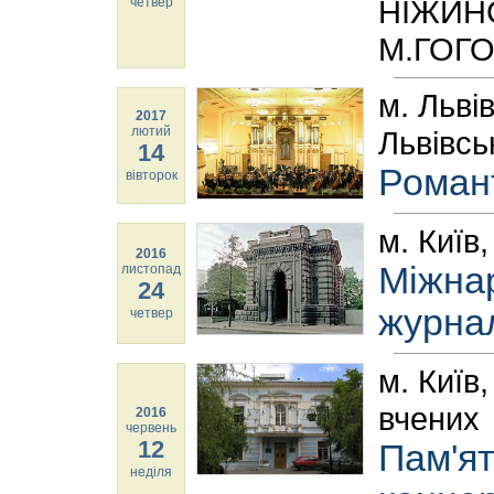
НІЖИН
четвер
М.ГОГО
м. Льві
2017
лютий
Львівсь
14
Романт
вівторок
м. Київ
2016
Міжна
листопад
24
журнал
четвер
м. Київ
вчених
2016
червень
12
Пам'ят
неділя