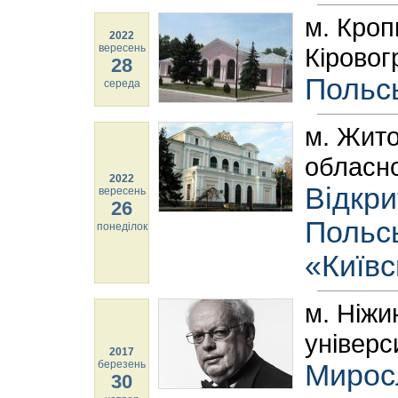
м. Кроп
2022
вересень
Кіровог
28
Польсь
середа
м. Жит
обласно
2022
Відкри
вересень
26
Польсь
понеділок
«Київс
м. Ніжи
універс
2017
березень
Миросл
30