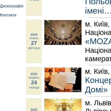
Польов
Дискографія
імені
Контакти
м. Київ
Націона
2026
січень
«MOZ
27
Націона
вівторок
камера
м. Київ
2025
Концер
грудень
24
Домі»
середа
м. Льві
2025