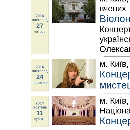
вчених
Віоло
2014
листопад
27
Концерт
четвер
українсь
Олекса
м. Київ
2014
Концер
листопад
24
мисте
понеділок
м. Київ
2014
жовтень
Націона
11
Концер
субота