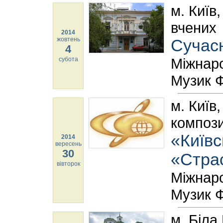
м. Київ
вчених
2014
жовтень
Сучасн
4
Міжнар
субота
Музик Ф
м. Київ
компози
«Київ
2014
вересень
30
«Страс
вівторок
Міжнар
Музик Ф
м. Біла