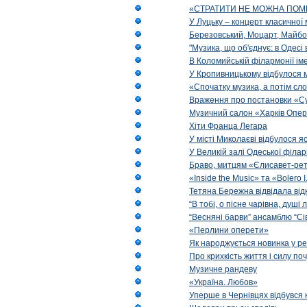
«СТРАТИТИ НЕ МОЖНА ПОМ
У Луцьку – концерт класичної 
Березовський, Моцарт, Майбо
"Музика, що об'єднує: в Одес
В Коломийській філармонії ім
У Кропивницькому відбулося 
«Спочатку музика, а потім сл
Враження про постановки «Су
Музичний салон «Харків Опера
Хіти Франца Легара
У місті Миколаєві відбулося 
У Великій залі Одеської філа
Браво, митцям «Єлисавет-рет
«Inside the Music» та «Bolero I
Тетяна Бережна відвідала від
“В тобі, о пісне чарівна, душі
“Весняні барви” ансамблю “Сі
«Перлини оперети»
Як народжується новинка у р
Про крихкість життя і силу по
Музичне рандеву
«Україна. Любов»
Уперше в Чернівцях відбувся 