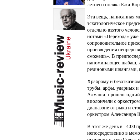
летнего поляка Ежи Кор
Эта вещь, написанная м
эсхатологическое предс
отдельно взятого челов
нотами «Перехода» уже с
сопроводительное прихо
произведения непрерывно
сможешь». В предпослед
напоминающее шабаш, и 
резиновыми шлангами, п
Храброму и безотказном
трубы, арфы, ударных и
Алмаши, прошлогодний л
виолончели с оркестром
диапазоне от рыка и сто
оркестром Александра 
В этот же день в 14:00
непосредственно в мемор
исполнит в зале Союза 