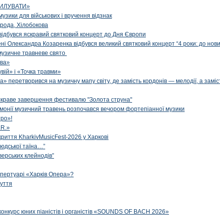
ИЛУВАТИ»
музики для військових і вручення відзнак
рода, Хілобокова
і відбувся яскравий святковий концерт до Дня Європи
ені Олександра Козаренка відбувся великий святковий концерт “4 роки: до нов
музичне травневе свято
ова»
вій» і «Точка травми»
» перетворився на музичну мапу світу, де замість кордонів — мелодії, а заміс
яскраве завершення фестивалю "Золота струна"
рмонії музичний травень розпочався вечором фортепіанної музики
ро»!
.R.»
криття KharkivMusicFest-2026 у Харкові
 людської таїна…”
верських клейнодів”
епертуарі «Харків Опера»?
чуття
конкурс юних піаністів і органістів «SOUNDS OF BACH 2026»