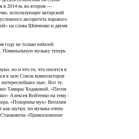
я в 2014-м, во втором —
чко, использующее авторский
зусловного авторитета хорового
кой» на слова Шевченко и двумя
ом году не только юбилей
ы. Поминальную музыку теперь
и, но и что-то, что носится в
ься в зале Союза композиторов
 интереснейших пьес. Вот те,
рано Тамары Ходаковой, «Песня
ater» Алексея Войтенко на тему -
рижера, «Похороны мух» Виталия
 как шутки, но музыка очень
я Станковича «Прикосновение