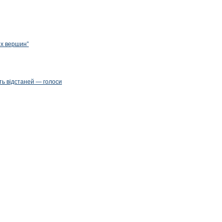
их вершин”
ть відстаней — голоси