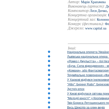
Автор:
Марія Храпачева
Виконавець (артист):
Д
Композитор:
,
Леся Дичко
Концертна організація:
Концертний зал:
Колонни
Конкурс (фестиваль):
Фе
Джерело:
www.capital.ua
Інші:
Національна оперета України
Львівська національна опера:
«Ромео і Джульєтта» – бої бе
«Буча. Сила відродження» - м
«Комахи», або Фантасмагори
Тріумфальне повернення «Фа
У Харкові відбувся інклюзивни
"Altio": Береer Ratio": Березов
Зустріч епох
У Києві відбулася світова пре
"Мелодії юності": у Кропивни
Твір Бориса Лятошинського пр
Весь Шекспір за один вечір