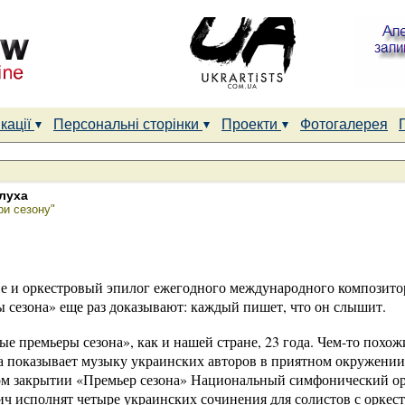
кації
Персональні сторінки
Проекти
Фотогалерея
луха
ри сезону"
е и оркестровый эпилог ежегодного международного композито
сезона» еще раз доказывают: каждый пишет, что он слышит.
 премьеры сезона», как и нашей стране, 23 года. Чем-то похож
да показывает музыку украинских авторов в приятном окружении 
ом закрытии «Премьер сезона» Национальный симфонический ор
ч исполнят четыре украинских сочинения для солистов с оркест