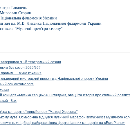
митро Таванець
Мирослав Скорик
Національна філармонія України
й зал ім. М.В. Лисенка Національної філармонії України
стиваль "Музичні прем'єри сезону"
 завершила 91-й театральний сезон!
 яким був сезон 2025/26?
з правил і… вічне кохання
іжнародний мистецький проєкт від Національної оперети України
чний сон ентомолога
уста»
й концерт «Музика серця»: 400 глядачів, овації та історія про спільний розвит
ський і Бах
м'єра концертної версії опери "Матері Херсона"
цькому музеї Осмьоркіна відбувся музичний марафон випускників музичного ко
озвучить у підбірці найкрасивіших фортепіанних концертів на «EuroPiano»