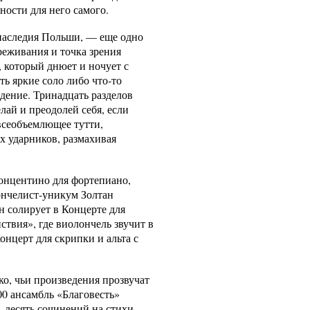
ности для него самого.
 наследия Польши, — еще одно
реживания и точка зрения
, который днюет и ночует с
ь яркие соло либо что‑то
едение. Тринадцать разделов
лай и преодолей себя, если
всеобъемлющее тутти,
х ударников, размахивая
Концентино для фортепиано,
ончелист-уникум Золтан
 солирует в Концерте для
твия», где виолончель звучит в
онцерт для скрипки и альта с
о, чьи произведения прозвучат
00 ансамбль «Благовесть»
 десять сочинений на стихи