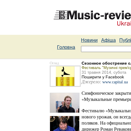
Новини
Афіша
Публі
Головна
Огляд
Сезонное обострение с
Фестиваль "Музичні прем'є
31 травня 2014, субота
Поширити у Facebook
Джерело:
www.capital.ua
Симфоническое закрыти
«Музыкальные премьеры 
Фестивалю «Музыкальные
нового урожая, он всег
поляков. На официальн
дирижер Роман Ревакови