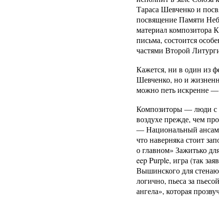
Тараса Шевченко и посв
посвящение Памяти Неб
материал композитора К
письма, состоится особ
частями Второй Литурги
Кажется, ни в один из ф
Шевченко, но и жизненн
можно петь искренне — б
Композиторы — люди с ч
воздухе прежде, чем про
— Национальный ансамбл
что наверняка стоит за
о главном» Зажитько для
eep Purple, игра (так з
Вышинского для стенающ
логично, пьеса за пьес
ангела», которая прозву