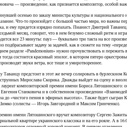
новича — произведение, как признается композитор, особой важ
инувшей осенью по заказу министра культуры и национального
казание. Что‑то произойдет с большой частью мира, но важны пе
ека, и ему придется изрядно попахать. Пианист Дмитрий Таванец
едьмой месяц, говорит, что в нем безумно сложный ритм и играт
дится все 23 минуты: пауз — буквально три такта на все произв
 подбрасывают задачу за задачей, как в сюжете на тему «переде
нем разделе «Pandemonium» нужно прочувствовать и пережить 
тогда состоится красивый эпилог, в котором пятеро оркестровы
роизводят звуки ветра, все тише и умиротво­реннее.
у Таванцу предстоит в этот же вечер солировать в бурлескном 
 струнных Мирослава Скорика. Дважды выйдет на сцену и виол
ауреат композиторской премии имени Бориса Лятошинского: он
 Евгения Станковича и в собственном произведении «Взаимодейс
на до «чистого пения в эфирных высотах». Также будет сыгран К
Шимко (солисты — Игорь Завгородний и Максим Гринченко).
 премию имени Лятошинского вручат композитору Сергею Зажитьк
иальной квартире украинского классика и на его рояле. А в 16:
композиторов огромный хоровой концерт. В первом отделении —