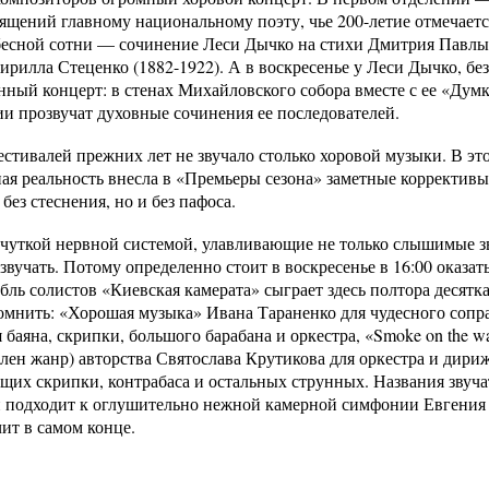
ящений главному национальному поэту, чье 200-летие отмечаетс
есной сотни — сочинение Леси Дычко на стихи Дмитрия Павлы
ирилла Стеценко (1882-1922). А в воскресенье у Леси Дычко, бе
енный концерт: в стенах Михайловского собора вместе с ее «Дум
и прозвучат духовные сочинения ее последователей.
естивалей прежних лет не звучало столько хоровой музыки. В эт
ая реальность внесла в «Премьеры сезона» заметные корректив
ез стеснения, но и без пафоса.
уткой нервной системой, улавливающие не только слышимые звук
звучать. Потому определенно стоит в воскресенье в 16:00 оказат
ь солистов «Киевская камерата» сыграет здесь полтора десятка
помнить: «Хорошая музыка» Ивана Тараненко для чудесного соп
 баяна, скрипки, большого барабана и оркестра, «Smoke on the w
аявлен жанр) авторства Святослава Крутикова для оркестра и ди
их скрипки, контрабаса и остальных струнных. Названия звучат
ой подходит к оглушительно нежной камерной симфонии Евгени
чит в самом конце.